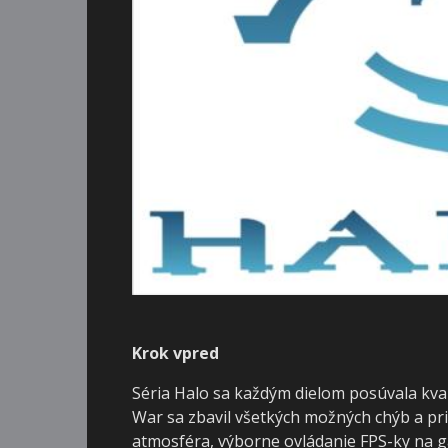
Krok vpred
Séria Halo sa každým dielom posúvala kval
War sa zbavil všetkých možných chýb a pri
atmosféra, výborne ovládanie FPS-ky na g