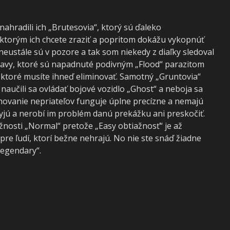
 nahradili ich „Brutesovia“, ktorý sú ďaleko
 ktorým ich chcete zraziť a popritom dokážu vykopnúť
 neustále sú v pozore a tak som niekedy z diaľky sledoval
ostavy, ktoré sú napadnuté podivným „Flood“ parazitom
ktoré musíte ihneď eliminovať. Samotný „Gruntovia“
 naučili sa ovládať bojové vozidlo „Ghost“ a neboja sa
hovanie nepriateľov funguje úplne precízne a nemajú
yjú a nerobí im problém danú prekážku ani preskočiť.
iažnosti „Normal“ pretože „Easy obtiažnosť“ je až
re ľudí, ktorí bežne nehrajú. No nie ste snáď žiadne
Legendary“.