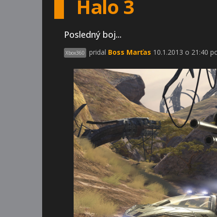
Halo 3
Posledný boj...
pridal
Boss Marťas
10.1.2013 o 21:40 po
Xbox360