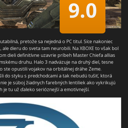
9.0
utabilná, pretože sa nejedná o PC titul. Síce nakoniec
, ale dieru do sveta tam neurobili. Na XBOXE to však bol
m dieli definitívne uzavrie príbeh Master Chiefa allias
mskému druhu. Halo 3 nadväzuje na druhý diel, tesne
 ste opustili vojakov na orbitálnej dráhe Zeme.
šli do styku s predchodcami a tak nebudú tušiť, ktorá
nie je súboj žiadnych farebných lentiliek ako vykrikujú
h je tu už ďaleko serióznejší a emotívnejší.