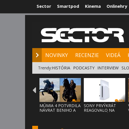
Sector
Smartpod
Kinema
Onlinehry
NOVINKY
RE
NOVINKY
RECENZIE
VIDEÁ
Trendy:
HISTÓRIA
PODCASTY
INTERVIEW
SLO
30
274
MÚMIA 4 POTVRDILA
SONY PRVÝKRÁT
NÁVRAT BENIHO A
REAGOVALO NA
ARDETHA
KRITIKU HRÁČOV,