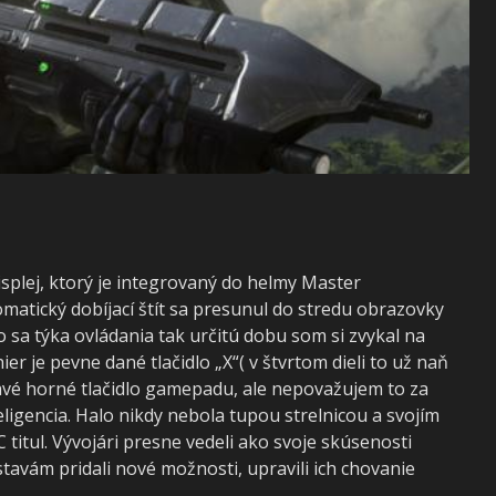
splej, ktorý je integrovaný do helmy Master
omatický dobíjací štít sa presunul do stredu obrazovky
o sa týka ovládania tak určitú dobu som si zvykal na
er je pevne dané tlačidlo „X“( v štvrtom dieli to už naň
ľavé horné tlačidlo gamepadu, ale nepovažujem to za
ligencia. Halo nikdy nebola tupou strelnicou a svojím
titul. Vývojári presne vedeli ako svoje skúsenosti
tavám pridali nové možnosti, upravili ich chovanie