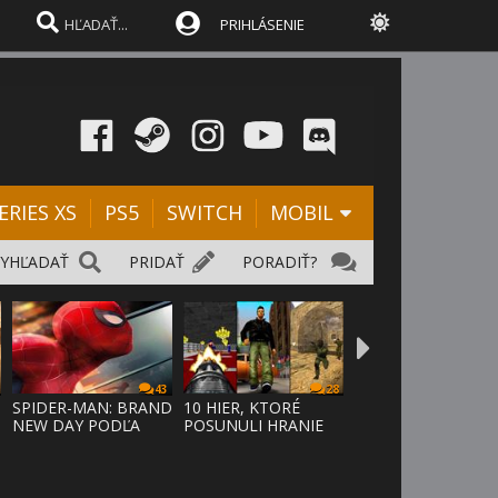
PRIHLÁSENIE
ERIES XS
PS5
SWITCH
MOBIL
VYHĽADAŤ
PRIDAŤ
PORADIŤ?
43
28
SPIDER-MAN: BRAND
10 HIER, KTORÉ
NEW DAY PODĽA
POSUNULI HRANIE
ODHADOV OT
VPRED