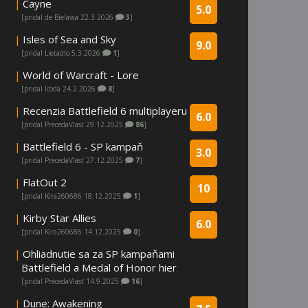
|
Cayne
5.0
[pridal de Bielawa 22.3.2026
3
]
|
Isles of Sea and Sky
9.0
[pridal Lietadlo 5.3.2026
1
]
|
World of Warcraft - Lore
[pridal Icoda 24.2.2026
8
]
|
Recenzia Battlefield 6 multiplayeru
6.0
[pridal PrecedaVlasť 29.12.2025
86
]
|
Battlefield 6 - SP kampaň
3.0
[pridal PrecedaVlasť 27.12.2025
7
]
|
FlatOut 2
10
[pridal Kira260686 18.12.2025
1
]
|
Kirby Star Allies
6.0
[pridal Kira260686 14.12.2025
0
]
|
Ohliadnutie sa za SP kampaňami
Battlefield a Medal of Honor hier
[pridal PrecedaVlasť 14.9.2025
16
]
|
Dune: Awakening