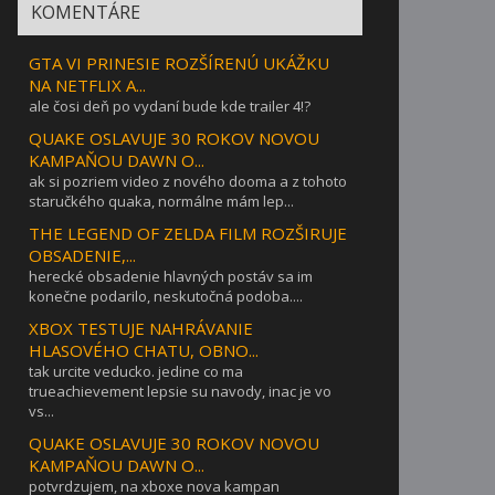
KOMENTÁRE
GTA VI PRINESIE ROZŠÍRENÚ UKÁŽKU
NA NETFLIX A...
ale čosi deň po vydaní bude kde trailer 4!?
QUAKE OSLAVUJE 30 ROKOV NOVOU
KAMPAŇOU DAWN O...
ak si pozriem video z nového dooma a z tohoto
staručkého quaka, normálne mám lep...
THE LEGEND OF ZELDA FILM ROZŠIRUJE
OBSADENIE,...
herecké obsadenie hlavných postáv sa im
konečne podarilo, neskutočná podoba....
XBOX TESTUJE NAHRÁVANIE
HLASOVÉHO CHATU, OBNO...
tak urcite veducko. jedine co ma
trueachievement lepsie su navody, inac je vo
vs...
QUAKE OSLAVUJE 30 ROKOV NOVOU
KAMPAŇOU DAWN O...
potvrdzujem, na xboxe nova kampan