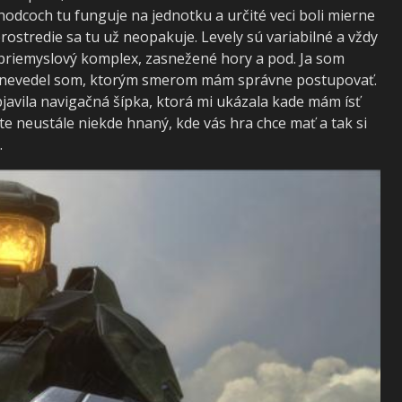
hodcoch tu funguje na jednotku a určité veci boli mierne
rostredie sa tu už neopakuje. Levely sú variabilné a vždy
, priemyslový komplex, zasnežené hory a pod. Ja som
 a nevedel som, ktorým smerom mám správne postupovať.
bjavila navigačná šípka, ktorá mi ukázala kade mám ísť
ste neustále niekde hnaný, kde vás hra chce mať a tak si
ačiek.