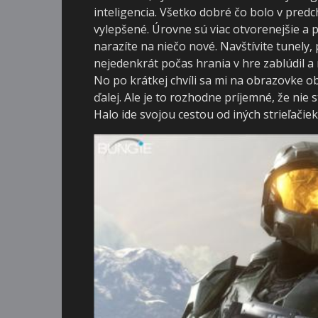
inteligencia. Všetko dobré čo bolo v predc
vylepšené. Úrovne sú viac otvorenejšie a p
narazíte na niečo nové. Navštívite tunely
nejedenkrát počas hrania v hre zablúdil
No po krátkej chvíli sa mi na obrazovke o
ďalej. Ale je to rozhodne príjemné, že nie 
Halo ide svojou cestou od iných strieľ