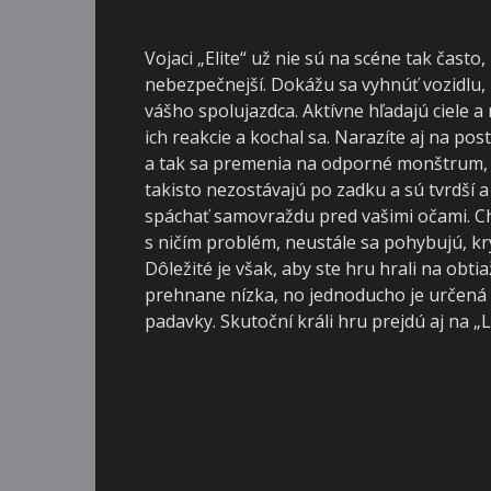
Vojaci „Elite“ už nie sú na scéne tak často,
nebezpečnejší. Dokážu sa vyhnúť vozidlu,
vášho spolujazdca. Aktívne hľadajú ciele a
ich reakcie a kochal sa. Narazíte aj na p
a tak sa premenia na odporné monštrum, 
takisto nezostávajú po zadku a sú tvrdší a
spáchať samovraždu pred vašimi očami. C
s ničím problém, neustále sa pohybujú, kr
Dôležité je však, aby ste hru hrali na obt
prehnane nízka, no jednoducho je určená p
padavky. Skutoční králi hru prejdú aj na „