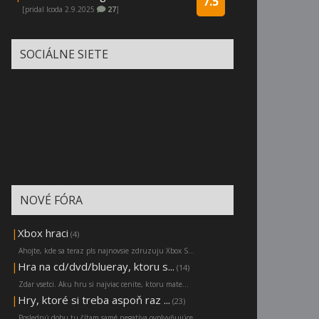
7.5
[pridal Icoda 2.9.2025
27
]
SOCIÁLNE SIETE
NOVÉ FÓRA
|
Xbox hraci
(4)
Ahojte, kde sa teraz pls najnovsie zdruzuju Xbox S...
|
Hra na cd/dvd/blueray, ktoru s...
(14)
Zdar vsetci. Aku hru si najviac cenite, ktoru mate...
|
Hry, ktoré si treba aspoň raz ...
(23)
Poslednú dobu tu čítam samé negatíva ovplyvňujúce ...