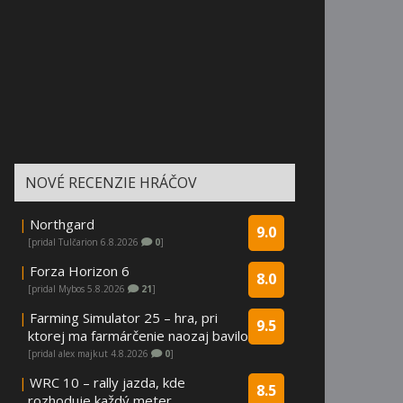
NOVÉ RECENZIE HRÁČOV
|
Northgard
9.0
[pridal Tulčarion 6.8.2026
0
]
|
Forza Horizon 6
8.0
[pridal Mybos 5.8.2026
21
]
|
Farming Simulator 25 – hra, pri
9.5
ktorej ma farmárčenie naozaj bavilo
[pridal alex majkut 4.8.2026
0
]
|
WRC 10 – rally jazda, kde
8.5
rozhoduje každý meter