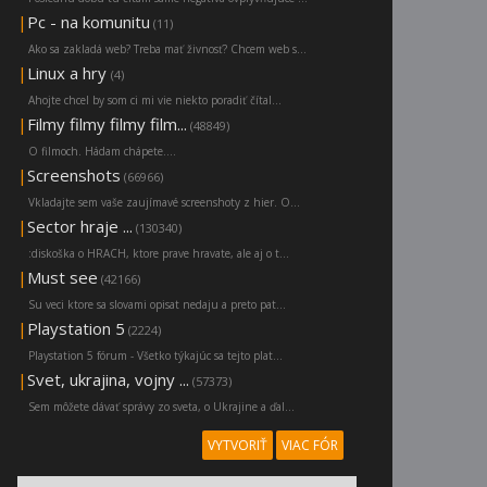
|
Pc - na komunitu
(11)
Ako sa zakladá web? Treba mať živnosť? Chcem web s...
|
Linux a hry
(4)
Ahojte chcel by som ci mi vie niekto poradiť čítal...
|
Filmy filmy filmy film...
(48849)
O filmoch. Hádam chápete....
|
Screenshots
(66966)
Vkladajte sem vaše zaujímavé screenshoty z hier. O...
|
Sector hraje ...
(130340)
:diskoška o HRACH, ktore prave hravate, ale aj o t...
|
Must see
(42166)
Su veci ktore sa slovami opisat nedaju a preto pat...
|
Playstation 5
(2224)
Playstation 5 fórum - Všetko týkajúc sa tejto plat...
|
Svet, ukrajina, vojny ...
(57373)
Sem môžete dávať správy zo sveta, o Ukrajine a ďal...
VYTVORIŤ
VIAC FÓR