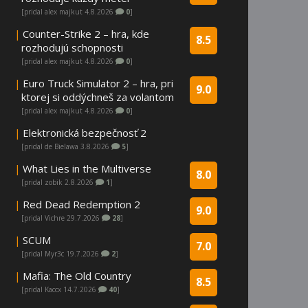
[pridal alex majkut 4.8.2026
0
]
|
Counter-Strike 2 – hra, kde
8.5
rozhodujú schopnosti
[pridal alex majkut 4.8.2026
0
]
|
Euro Truck Simulator 2 – hra, pri
9.0
ktorej si oddýchneš za volantom
[pridal alex majkut 4.8.2026
0
]
|
Elektronická bezpečnosť 2
[pridal de Bielawa 3.8.2026
5
]
|
What Lies in the Multiverse
8.0
[pridal zobik 2.8.2026
1
]
|
Red Dead Redemption 2
9.0
[pridal Vichre 29.7.2026
28
]
|
SCUM
7.0
[pridal Myr3c 19.7.2026
2
]
|
Mafia: The Old Country
8.5
[pridal Kaccx 14.7.2026
40
]