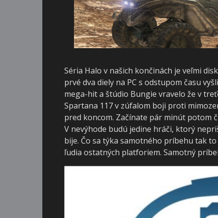
Séria Halo v našich končinách je veľmi disk
prvé dva diely na PC s odstupom času vyšli
mega-hit a štúdio Bungie vravelo že v treťo
Spartana 117 v zúfalom boji proti mimoze
pred koncom. Začínate pár minút potom čo
V nevýhode budú jedine hráči, ktorý nepri
bije. Čo sa týka samotného príbehu tak to 
ľudia ostatných platforiem. Samotný príbe