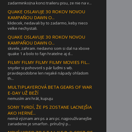
zadarminko(na konci traileru pisu, ze nie na v...
QUAKE OSLAVUJE 30 ROKOV NOVOU
KAMPAŇOU DAWN O...
klidecek, nedavali by to zadarmo, keby nieco
velke nechystali.
QUAKE OSLAVUJE 30 ROKOV NOVOU
KAMPAŇOU DAWN O...
skvele, zahram. nedavno som si dal na xboxe
quake 1 a bolo to fajn hratelne aj d...
FILMY FILMY FILMY FILMY MOVIES FIL...
snyder si pohovoril s pár ľuďmi s wb.
pravdepodobne len nejaké nápady ohľadom
th...
MULTIPLAYEROVÁ BETA GEARS OF WAR
E-DAY UŽ BEŽÍ
nemusím ani hrát, kupuju
SONY TVRDÍ, ŽE PS ZOSTANE LACNEJŠIA
AKO HERNÉ...
nemá význam ani ps a ani pc. najpoužívanejšie
zariadenie je smarfon . príručný p...