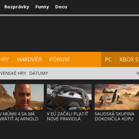
Rozprávky
Funny
Docu
CENZIE
VIDEÁ
HARDVÉR
FÓRUM
HRY
HARDVÉR
FÓRUM
PC
XBOX S
VENSKÉ HRY
DÁTUMY
30
49
48
V MÚMII 4 SA MÁ
V EÚ ZAČALI PLATIŤ
SAUDSKÁ SKUPINA
VRÁTIŤ AJ ARNOLD
NOVÉ PRAVIDLÁ
DOKONČILA KÚPU
VOSLOO AK
PRÁVA NA
EA ZA 55 MI