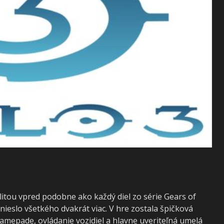
itou vpred podobne ako každý diel zo série Gears of
nieslo všetkého dvakrát viac. V hre zostala špičková
amepade, ovládanie vozidiel a hlavne uveriteľná umelá