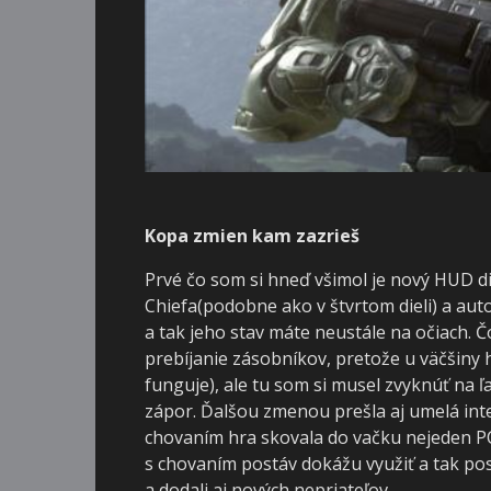
Kopa zmien kam zazrieš
Prvé čo som si hneď všimol je nový HUD di
Chiefa(podobne ako v štvrtom dieli) a aut
a tak jeho stav máte neustále na očiach. Č
prebíjanie zásobníkov, pretože u väčšiny hi
funguje), ale tu som si musel zvyknúť na 
zápor. Ďalšou zmenou prešla aj umelá inte
chovaním hra skovala do vačku nejeden PC 
s chovaním postáv dokážu využiť a tak pos
a dodali aj nových nepriateľov.