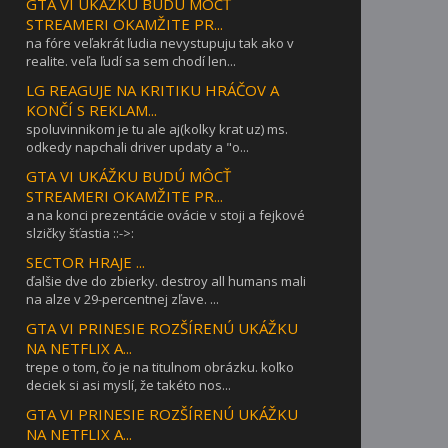
GTA VI UKÁŽKU BUDÚ MÔCŤ
STREAMERI OKAMŽITE PR...
na fóre veľakrát ľudia nevystupuju tak ako v
realite. veľa ľudí sa sem chodí len...
LG REAGUJE NA KRITIKU HRÁČOV A
KONČÍ S REKLAM...
spoluvinnikom je tu ale aj(kolky krat uz) ms.
odkedy napchali driver updaty a "o...
GTA VI UKÁŽKU BUDÚ MÔCŤ
STREAMERI OKAMŽITE PR...
a na konci prezentácie ovácie v stoji a fejkové
slzičky šťastia ::->:
SECTOR HRAJE ...
ďalšie dve do zbierky. destroy all humans mali
na alze v 29-percentnej zľave. ...
GTA VI PRINESIE ROZŠÍRENÚ UKÁŽKU
NA NETFLIX A...
trepe o tom, čo je na titulnom obrázku. koľko
deciek si asi myslí, že takéto nos...
GTA VI PRINESIE ROZŠÍRENÚ UKÁŽKU
NA NETFLIX A...