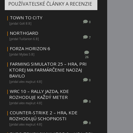
POUŽÍVATEĽSKÉ ČLÁNKY A RECENZIE
|
TOWN TO CITY
0
[pridal Gofi 8.8]
|
NORTHGARD
7
[pridal Tulčarion 6.8]
|
FORZA HORIZON 6
[pridal Mybos 5.8]
26
|
FARMING SIMULATOR 25 – HRA, PRI
KTOREJ MA FARMÁRČENIE NAOZAJ
BAVILO
0
[pridal alex majkut 4.8]
|
WRC 10 – RALLY JAZDA, KDE
ROZHODUJE KAŽDÝ METER
0
[pridal alex majkut 4.8]
|
COUNTER-STRIKE 2 – HRA, KDE
ROZHODUJÚ SCHOPNOSTI
0
[pridal alex majkut 4.8]