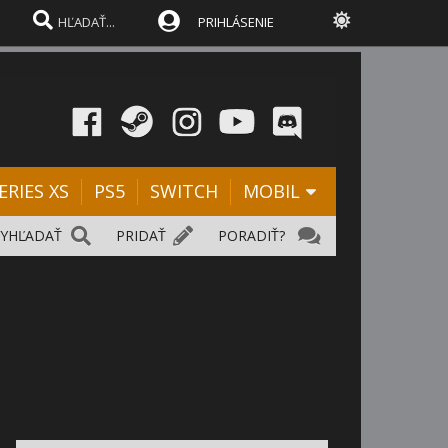
PRIHLÁSENIE
ERIES XS
PS5
SWITCH
MOBIL
VYHĽADAŤ
PRIDAŤ
PORADIŤ?