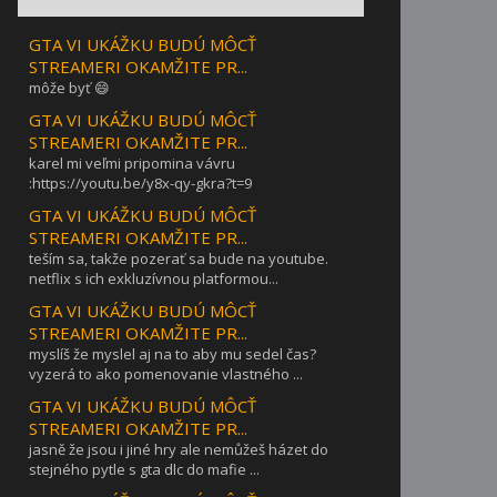
GTA VI UKÁŽKU BUDÚ MÔCŤ
STREAMERI OKAMŽITE PR...
môže byť 😄
GTA VI UKÁŽKU BUDÚ MÔCŤ
STREAMERI OKAMŽITE PR...
karel mi veľmi pripomina vávru
:https://youtu.be/y8x-qy-gkra?t=9
GTA VI UKÁŽKU BUDÚ MÔCŤ
STREAMERI OKAMŽITE PR...
teším sa, takže pozerať sa bude na youtube.
netflix s ich exkluzívnou platformou...
GTA VI UKÁŽKU BUDÚ MÔCŤ
STREAMERI OKAMŽITE PR...
myslíš že myslel aj na to aby mu sedel čas?
vyzerá to ako pomenovanie vlastného ...
GTA VI UKÁŽKU BUDÚ MÔCŤ
STREAMERI OKAMŽITE PR...
jasně že jsou i jiné hry ale nemůžeš házet do
stejného pytle s gta dlc do mafie ...