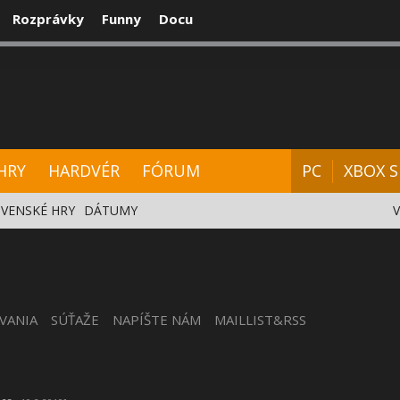
Rozprávky
Funny
Docu
CENZIE
VIDEÁ
HARDVÉR
FÓRUM
HRY
HARDVÉR
FÓRUM
PC
XBOX S
VENSKÉ HRY
DÁTUMY
VANIA
SÚŤAŽE
NAPÍŠTE NÁM
MAILLIST&RSS