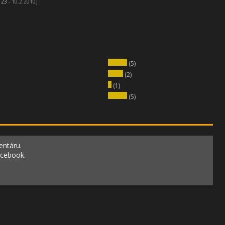
123
- 10.2.2010]
(5)
(2)
(1)
(5)
entáru.
acebook.