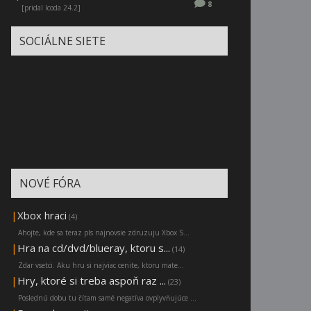
8
[pridal Icoda 24.2]
SOCIÁLNE SIETE
NOVÉ FÓRA
|
Xbox hraci
(4)
Ahojte, kde sa teraz pls najnovsie zdruzuju Xbox S...
|
Hra na cd/dvd/blueray, ktoru s...
(14)
Zdar vsetci. Aku hru si najviac cenite, ktoru mate...
|
Hry, ktoré si treba aspoň raz ...
(23)
Poslednú dobu tu čítam samé negatíva ovplyvňujúce ...