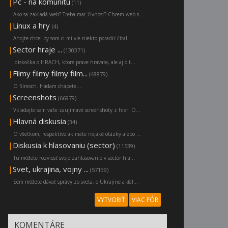
|
Pc - na komunitu
(11)
Ako sa zakladá web? Treba mať živnosť? Chcem web s...
|
Linux a hry
(4)
Ahojte chcel by som ci mi vie niekto poradiť čítal...
|
Sector hraje ...
(130371)
:diskoška o HRACH, ktore prave hravate, ale aj o t...
|
Filmy filmy filmy film...
(48879)
O filmoch. Hádam chápete....
|
Screenshots
(66979)
Vkladajte sem vaše zaujímavé screenshoty z hier. O...
|
Hlavná diskusia
(34)
O všetkom, respektíve ak máte nejaké otázky alebo ...
|
Diskusia k hlasovaniu (sector)
(11539)
Tu môžete rozviesť svoje zahlasovanie v sector hla...
|
Svet, ukrajina, vojny ...
(57139)
Sem môžete dávať správy zo sveta, o Ukrajine a ďal...
VYTVORIŤ
VIAC FÓR
KOMENTÁRE