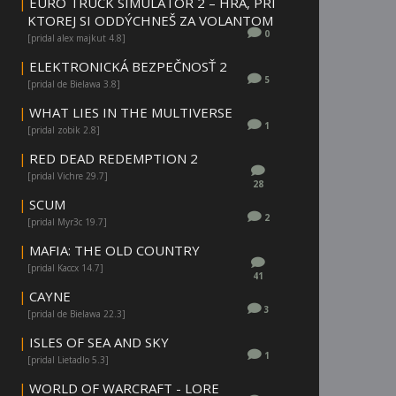
|
EURO TRUCK SIMULATOR 2 – HRA, PRI
KTOREJ SI ODDÝCHNEŠ ZA VOLANTOM
0
[pridal alex majkut 4.8]
|
ELEKTRONICKÁ BEZPEČNOSŤ 2
5
[pridal de Bielawa 3.8]
|
WHAT LIES IN THE MULTIVERSE
1
[pridal zobik 2.8]
|
RED DEAD REDEMPTION 2
[pridal Vichre 29.7]
28
|
SCUM
2
[pridal Myr3c 19.7]
|
MAFIA: THE OLD COUNTRY
[pridal Kaccx 14.7]
41
|
CAYNE
3
[pridal de Bielawa 22.3]
|
ISLES OF SEA AND SKY
1
[pridal Lietadlo 5.3]
|
WORLD OF WARCRAFT - LORE