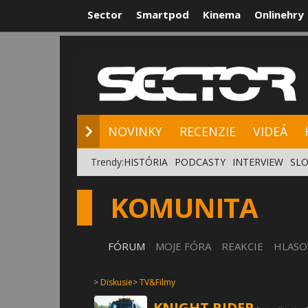
Sector
Smartpod
Kinema
Onlinehry
NOVINKY
RE
NOVINKY
RECENZIE
VIDEÁ
Trendy:
HISTÓRIA
PODCASTY
INTERVIEW
SLO
KOMUNITA
FÓRUM
MOJE FÓRA
REAKCIE
HLASO
>
Diskusie
>
TV&Filmy
KNIGHT RIDER