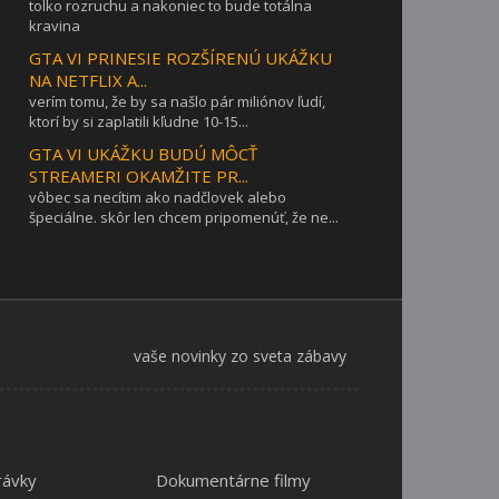
tolko rozruchu a nakoniec to bude totálna
kravina
GTA VI PRINESIE ROZŠÍRENÚ UKÁŽKU
NA NETFLIX A...
verím tomu, že by sa našlo pár miliónov ľudí,
ktorí by si zaplatili kľudne 10-15...
GTA VI UKÁŽKU BUDÚ MÔCŤ
STREAMERI OKAMŽITE PR...
vôbec sa necítim ako nadčlovek alebo
špeciálne. skôr len chcem pripomenúť, že ne...
vaše novinky zo sveta zábavy
rávky
Dokumentárne filmy