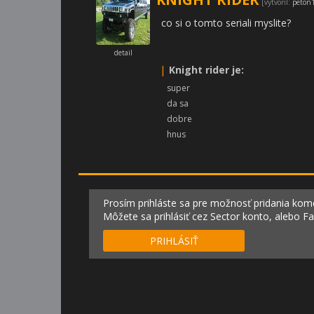
[vytvoril:
peton
co si o tomto seriali myslite?
detail
|
Knight rider je:
super
da sa
dobre
hnus
Prosím prihláste sa pre možnosť pridania kom
Môžete sa prihlásiť cez Sector konto, alebo F
PRIHLÁSIŤ