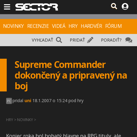
NOVINKY
RECENZIE
VIDEÁ
HRY
HARDVÉR
FÓRUM
VYHĽADAŤ
PRIDAŤ
PORADIŤ?
Supreme Commander
dokončený a pripravený na
boj
pridal
uni
18.1.2007 o 15:24 pod hry
PC
HRY
>
NOVINKY
>
Koniec roka bol bohatý hlavne na RPG tituly, ale