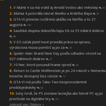
V Múmii 4 sa má vrátiť aj Arnold Vosloo ako Imhotep
30
Múmia 4 potvrdila návrat Beniho a Ardetha Baya
30
GTA VI prinesie rozšírenú ukážku na Netflix a to 27.
augusta
109
Saudská skupina dokončila kúpu EA za 55 miliárd dolárov
48
V EÚ začali platiť nové pravidlá práva na opravu,
výrobcovia musia pomôcť aj po zá
49
Spider-Man: Brand New Day podľa odhadov otvoril na
927 miliónoch dolárov
47
10 hier, ktoré posunuli hranie vpred
28
Return to Castle Wolfenstein je po 24 rokoch v Nemecku
konečne dostupný bez cenzúr
13
GTA VI má podľa Take-Two bezprecedentné
predobjednávky
58
Sony tvrdí, že PS zostane lacnejšia ako herné PC aj po
prechode na digitálne hry
201
zobraziť viac článkov >