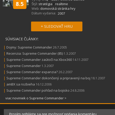
8.5
Štýl:
stratégia
/
realtime
Web:
domovská stránka hry
Dátum vydania:
2007
+ SLEDOVAŤ HRU
SÚVISIACE ČLÁNKY:
|
Dojmy: Supreme Commander
26.7.2005
|
Recenzia: Supreme Commander (85)
1.3.2007
|
Supreme Commander zaútočí na Xbox360
14.11.2007
|
Supreme Commander
1.3.2007
|
Supreme Commander expanzia?
26.2.2007
|
Supreme Commander dokončený a pripravený na boj
18.1.2007
|
amBX sa rozbieha
16.12.2006
|
Supreme Commander pohľad na bojisko
24.8.2006
viac noviniek o Supreme Commander >
Prosím prihláste sa pre možnosť pridania komentáru.