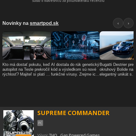
Súťaž o klávesnicu za používateľskú recenziu
SUPREME COMMANDER
PC
Vývoj:
THQ
/
Gas Powered Games