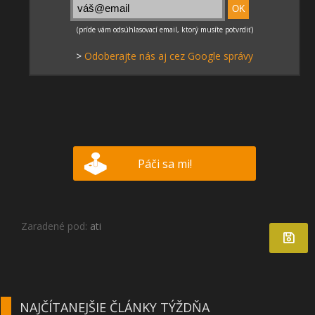
>
Odoberajte nás aj cez Google správy
Páči sa mi!
Zaradené pod:
ati
NAJČÍTANEJŠIE ČLÁNKY TÝŽDŇA