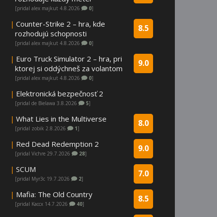
[pridal alex majkut 4.8.2026
0
]
|
Counter-Strike 2 – hra, kde
8.5
rozhodujú schopnosti
[pridal alex majkut 4.8.2026
0
]
|
Euro Truck Simulator 2 – hra, pri
9.0
ktorej si oddýchneš za volantom
[pridal alex majkut 4.8.2026
0
]
|
Elektronická bezpečnosť 2
[pridal de Bielawa 3.8.2026
5
]
|
What Lies in the Multiverse
8.0
[pridal zobik 2.8.2026
1
]
|
Red Dead Redemption 2
9.0
[pridal Vichre 29.7.2026
28
]
|
SCUM
7.0
[pridal Myr3c 19.7.2026
2
]
|
Mafia: The Old Country
8.5
[pridal Kaccx 14.7.2026
40
]