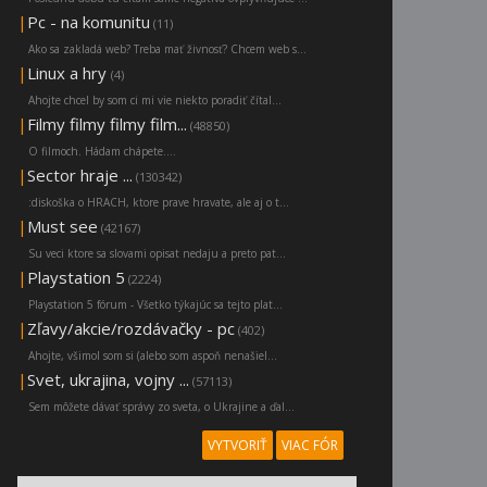
|
Pc - na komunitu
(11)
Ako sa zakladá web? Treba mať živnosť? Chcem web s...
|
Linux a hry
(4)
Ahojte chcel by som ci mi vie niekto poradiť čítal...
|
Filmy filmy filmy film...
(48850)
O filmoch. Hádam chápete....
|
Sector hraje ...
(130342)
:diskoška o HRACH, ktore prave hravate, ale aj o t...
|
Must see
(42167)
Su veci ktore sa slovami opisat nedaju a preto pat...
|
Playstation 5
(2224)
Playstation 5 fórum - Všetko týkajúc sa tejto plat...
|
Zľavy/akcie/rozdávačky - pc
(402)
Ahojte, všimol som si (alebo som aspoň nenašiel...
|
Svet, ukrajina, vojny ...
(57113)
Sem môžete dávať správy zo sveta, o Ukrajine a ďal...
VYTVORIŤ
VIAC FÓR