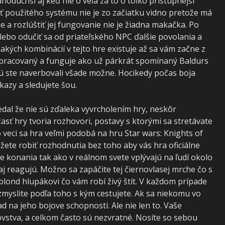
noduchší aj keď nie o veľa za to o toľko prístupnejší
použitého systému nie je zo začiatku vidno pretože má
 a rozlúštiť jej fungovanie nie je žiadna makačka. Po
lebo odučiť sa od priateľského NPC ďalšie povolania a
jakých kombinácií v tejto hre existuje až sa vám začne z
 spracovaný a funguje ako už párkrát spomínaný Baldurs
ú ste naverbovali všade možne. Hocikedy počas boja
azy a sledujete šou.
l že nie sú zďaleka vyvrcholením hry, neskôr
asť hry tvoria rozhovori, postavy s ktorými sa stretávate
o veci sa hra veľmi podobá na hru Star wars: Knights of
ôžete robiť rozhodnutia bez toho aby vás hra oficiálne
 konania tak ako v reálnom svete vplývajú na ľudí okolo
aj reagujú. Možno sa zapáčite tej čiernovlasej mrche čo s
lond hlupákovi čo vám robí živý štít. V každom prípade
myslite podľa toho s kým cestujete. Ak sa niekomu vo
ad na jeho bojove schopnosti. Ale nie len to. Vaše
ovstva, a celkom často sú nezvratné. Nosíte so sebou