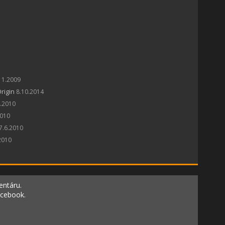
11.2009
rigin
8.10.2014
8.2010
2010
7.6.2010
2010
entáru.
acebook.