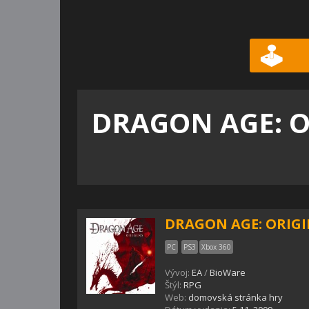
DRAGON AGE: O
DRAGON AGE: ORIGI
PC
PS3
Xbox 360
Vývoj:
EA
/
BioWare
Štýl:
RPG
Web:
domovská stránka hry