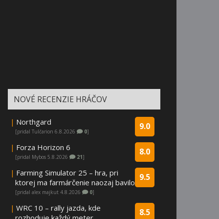
NOVÉ RECENZIE HRÁČOV
|
Northgard
9.0
[pridal Tulčarion 6.8.2026
0
]
|
Forza Horizon 6
8.0
[pridal Mybos 5.8.2026
21
]
|
Farming Simulator 25 – hra, pri
9.5
ktorej ma farmárčenie naozaj bavilo
[pridal alex majkut 4.8.2026
0
]
|
WRC 10 – rally jazda, kde
8.5
rozhoduje každý meter