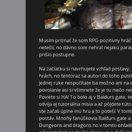
Musím priznať že som RPG-pozitívny hráč
netešil, no dávno som nehral nejakú pará
prišlo postupne.
Na začiatku si navrhujete vzhľad postavy, p
hrách, no tentoraz sa autori do toho pustil
jednej ruke nespočítate ba možno ani na dv
povolanie asi si všimnete že je tu niečo n
Poviete si HA! To bolo aj v Baldurs gate, 
odvíja aj tutoriálna misia a až pôjdete tút
ste začali úplne inú hru a to poteší. V 
postáv. Mnohý fanúškovia Baldurs gate a 
Dungeons and dragons no v tomto ohľade