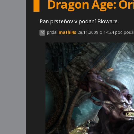
Dragon Age: Or
Pan prsteňov v podaní Bioware.
pridal
mathi4s
28.11.2009 o 14:24 pod použí
PC