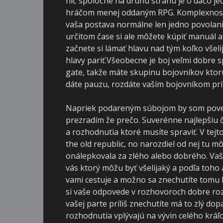
nič spoločné na druhú stranu je o dačo jed
hráčom menej oddaným RPG. Komplexnosť 
vaša postava normálne len jedno povolanie
určitom čase si ale môžete kúpiť manuál a
začnete si lámať hlavu nad tým koľko všeli
hlavy pariť.Všeobecne je boj veľmi dobre
gate, takže máte skupinu bojovníkov ktor
dáte pauzu, rozdáte vaším bojovníkom prík
Napriek podareným súbojom by som poveda
prezradím že prečo. Suverénne najlepšiu č
a rozhodnutia ktoré musíte spraviť. V tejt
the old republic, no narozdiel od nej tu m
onálepkovala za zlého alebo dobrého. Vaše
vás ktorý môžu byť všelijaký a podľa toho 
vami cestuje a možno sa znechutíte tomu b
si vaše odpovede v rozhovoroch dobre roz
vašej parte príliš znechutíte má to zlý dop
rozhodnutia vplývajú na vývin celého kráľ