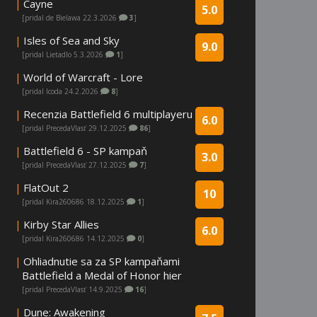
|
Cayne
5.0
[pridal de Bielawa 22.3.2026
3
]
|
Isles of Sea and Sky
9.0
[pridal Lietadlo 5.3.2026
1
]
|
World of Warcraft - Lore
[pridal Icoda 24.2.2026
8
]
|
Recenzia Battlefield 6 multiplayeru
6.0
[pridal PrecedaVlasť 29.12.2025
86
]
|
Battlefield 6 - SP kampaň
3.0
[pridal PrecedaVlasť 27.12.2025
7
]
|
FlatOut 2
10
[pridal Kira260686 18.12.2025
1
]
|
Kirby Star Allies
6.0
[pridal Kira260686 14.12.2025
0
]
|
Ohliadnutie sa za SP kampaňami
Battlefield a Medal of Honor hier
[pridal PrecedaVlasť 14.9.2025
16
]
|
Dune: Awakening