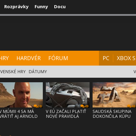
Rozprávky
Funny
Docu
CENZIE
VIDEÁ
HARDVÉR
FÓRUM
HRY
HARDVÉR
FÓRUM
PC
XBOX S
VENSKÉ HRY
DÁTUMY
30
49
48
V MÚMII 4 SA MÁ
V EÚ ZAČALI PLATIŤ
SAUDSKÁ SKUPINA
VRÁTIŤ AJ ARNOLD
NOVÉ PRAVIDLÁ
DOKONČILA KÚPU
VOSLOO AK
PRÁVA NA
EA ZA 55 MI