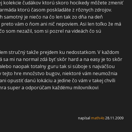
ašej kolekcie čudákov ktorú skoro hocikedy môžete zmeniť
 armáda ktorú časom poskladáte z rôznych zdrojov.
h samotný je niečo na čo len tak zo dňa na deň
preto vám o ňom ani nič nepoviem. Asi len toľko že má
čo som nezažil, som si pozrel na videách čo sú
 budem stručný takže prejdem ku nedostatkom. V každom
sa mi na normal zdá byť skôr hard a na easy je to skôr
 alebo naopak totalny guru tak si súboje s najväčšou
 v tejto hre množstvo bugov, niektoré vám neumožnia
ni opustiť danú lokáciu a jedine čo vám v takej chvíli
e hra super a odporúčam každému milovníkovi
napísal
mathi4s
28.11.2009