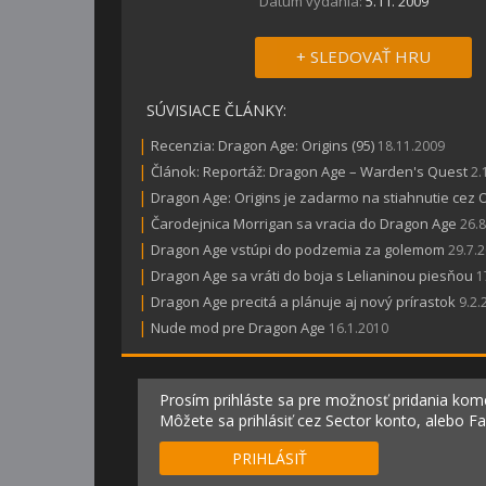
Dátum vydania:
5.11. 2009
+ SLEDOVAŤ HRU
SÚVISIACE ČLÁNKY:
|
Recenzia: Dragon Age: Origins (95)
18.11.2009
|
Článok: Reportáž: Dragon Age – Warden's Quest
2.
|
Dragon Age: Origins je zadarmo na stiahnutie cez O
|
Čarodejnica Morrigan sa vracia do Dragon Age
26.
|
Dragon Age vstúpi do podzemia za golemom
29.7.
|
Dragon Age sa vráti do boja s Lelianinou piesňou
1
|
Dragon Age precitá a plánuje aj nový prírastok
9.2.
|
Nude mod pre Dragon Age
16.1.2010
Prosím prihláste sa pre možnosť pridania kom
Môžete sa prihlásiť cez Sector konto, alebo F
PRIHLÁSIŤ