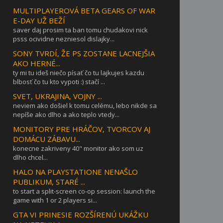
MULTIPLAYEROVÁ BETA GEARS OF WAR
E-DAY UŽ BEŽÍ
saver daj prosim ta ban tomu chudakovi nick
psss ocividne nezniesol dislajky...
SONY TVRDÍ, ŽE PS ZOSTANE LACNEJŠIA
AKO HERNÉ...
ty mi tu ideš niečo písať čo tu lajkujes kazdu
blbosť čo tu kto vypoti :) stačí ...
SVET, UKRAJINA, VOJNY ...
neviem ako došiel k tomu celému, lebo nikde sa
nepíše ako dlho a ako teplo vtedy...
MONITORY PRE HRÁČOV, TVORCOV AJ
DOMÁCU ZÁBAVU...
konecne zakriveny 40" monitor ako som uz
dlho chcel...
HALO NA PLAYSTATIONE NENAŠLO
PUBLIKUM, STARÉ ...
to start a split-screen co-op session: launch the
game with 1 or 2 players si...
GTA VI PRINESIE ROZŠÍRENÚ UKÁŽKU