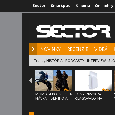
Sector
Smartpod
Kinema
Onlinehry
NOVINKY
RE
NOVINKY
RECENZIE
VIDEÁ
Trendy:
HISTÓRIA
PODCASTY
INTERVIEW
SLO
30
274
MÚMIA 4 POTVRDILA
SONY PRVÝKRÁT
NÁVRAT BENIHO A
REAGOVALO NA
ARDETHA
KRITIKU HRÁČOV,