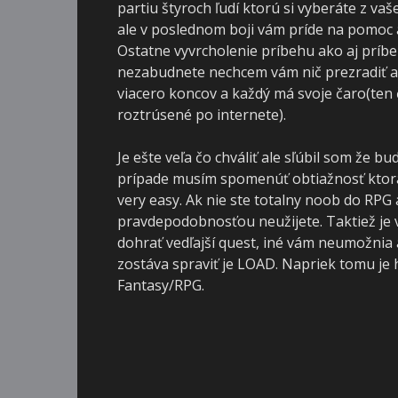
partiu štyroch ľudí ktorú si vyberáte z v
ale v poslednom boji vám príde na pomoc
Ostatne vyvrcholenie príbehu ako aj príbe
nezabudnete nechcem vám nič prezradiť a 
viacero koncov a každý má svoje čaro(ten 
roztrúsené po internete).
Je ešte veľa čo chváliť ale sľúbil som že
prípade musím spomenúť obtiažnosť ktorá 
very easy. Ak nie ste totalny noob do RPG
pravdepodobnosťou neužijete. Taktiež je
dohrať vedľajší quest, iné vám neumožnia a
zostáva spraviť je LOAD. Napriek tomu j
Fantasy/RPG.