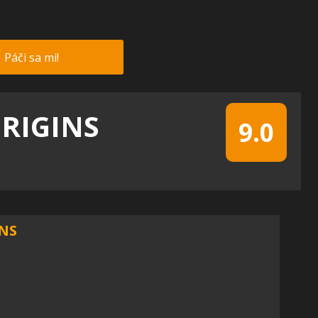
Páči sa mi!
RIGINS
9.0
NS