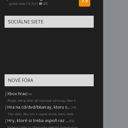
7.5
[pridal Icoda 2.9.2025
27
]
SOCIÁLNE SIETE
NOVÉ FÓRA
|
Xbox hraci
(4)
Ahojte, kde sa teraz pls najnovsie zdruzuju Xbox S...
|
Hra na cd/dvd/blueray, ktoru s...
(14)
Zdar vsetci. Aku hru si najviac cenite, ktoru mate...
|
Hry, ktoré si treba aspoň raz ...
(23)
Poslednú dobu tu čítam samé negatíva ovplyvňujúce ...