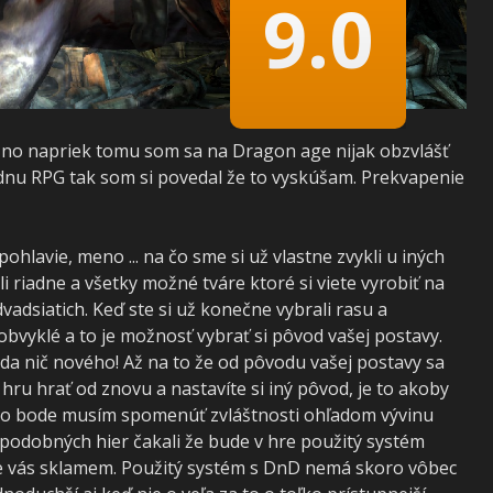
9.0
 no napriek tomu som sa na Dragon age nijak obzvlášť
dnu RPG tak som si povedal že to vyskúšam. Prekvapenie
ohlavie, meno ... na čo sme si už vlastne zvykli u iných
i riadne a všetky možné tváre ktoré si viete vyrobiť na
adsiatich. Keď ste si už konečne vybrali rasu a
eobvyklé a to je možnosť vybrať si pôvod vašej postavy.
teda nič nového! Až na to že od pôvodu vašej postavy sa
o hru hrať od znovu a nastavíte si iný pôvod, je to akoby
tomto bode musím spomenúť zvláštnosti ohľadom vývinu
podobných hier čakali že bude v hre použitý systém
 vás sklamem. Použitý systém s DnD nemá skoro vôbec