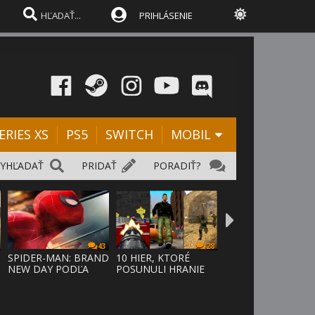
PRIHLÁSENIE
ERIES XS
PS5
SWITCH
MOBIL
VYHĽADAŤ
PRIDAŤ
PORADIŤ?
43
28
SPIDER-MAN: BRAND
10 HIER, KTORÉ
NEW DAY PODĽA
POSUNULI HRANIE
ODHADOV OT
VPRED