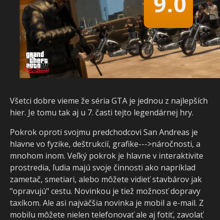
9.0
Všetci dobre vieme že séria GTA je jednou z najlepších
hier. Je tomu tak aj u 7. časti tejto legendárnej hry.
Pokrok oproti svojmu predchodcovi San Andreas je
hlavne vo fyzike, deštrukcií, grafike--->náročnosti, a
mnohom inom. Veľký pokrok je hlavne v interaktivite
prostredia, ľudia majú svoje činnosti ako napríklad
zametač, smetiari, alebo môžete vidieť stavbárov jak
"opravujú" cestu. Novinkou je tiež možnosť dopravy
taxíkom. Ale asi najväčšia novinka je mobil a e-mail. Z
mobilu môžete nielen telefonovať ale aj fotiť, zavolať