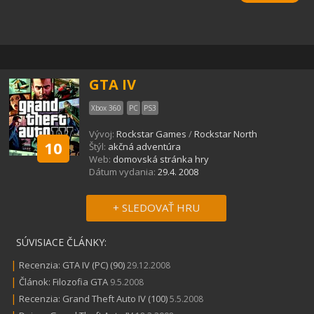
GTA IV
Xbox 360
PC
PS3
Vývoj:
Rockstar Games
/
Rockstar North
10
Štýl:
akčná adventúra
Web:
domovská stránka hry
Dátum vydania:
29.4. 2008
+ SLEDOVAŤ HRU
SÚVISIACE ČLÁNKY:
|
Recenzia: GTA IV (PC) (90)
29.12.2008
|
Článok: Filozofia GTA
9.5.2008
|
Recenzia: Grand Theft Auto IV (100)
5.5.2008