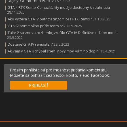
|
Dojmy: Grand Theft Auto IV
18.3.2008
|
GTA 4 RTX Remix Compatibility mod je dostupný k stiahnutiu
28.11.2025
|
Ako vyzerá GTA IV pathtracingom cez RTX Remix?
31.10.2025
|
GTA IV port možno príde tento rok
12.5.2025
|
Take 2 sa znovu rozbehlo, zrušilo GTA IV Definitive edition mod...
23.9.2022
|
Dostane GTA IV remaster?
28.6.2022
|
Ak vám v GTA 4 chýbal sneh, nový mod vám ho doplní
18.4.2021
Prosím prihláste sa pre možnosť pridania komentáru.
Môžete sa prihlásiť cez Sector konto, alebo Facebook.
PRIHLÁSIŤ