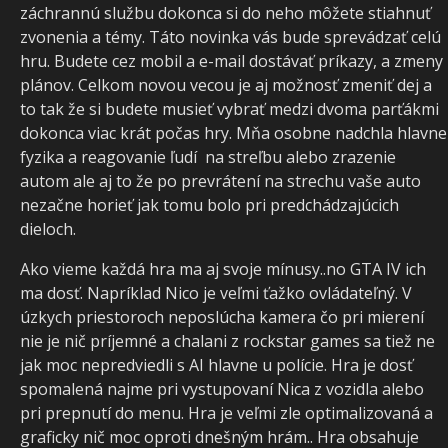
záchrannú službu dokonca si do neho môžete stiahnuť
zvonenia a témy. Táto novinka vás bude sprevádzať celú
hru. Budete cez mobil a e-mail dostávať príkazy, a zmeny
plánov. Celkom novou vecou je aj možnosť zmeniť dej a
to tak že si budete musieť vybrať medzi dvoma parťákmi
dokonca viac krát počas hry. Mňa osobne nadchla hlavne
fyzika a reagovanie ľudí na streľbu alebo zrazenie
autom ale aj to že po prevrátení na strechu vaše auto
nezačne horieť jak tomu bolo pri predchádzajúcich
dieloch.
Ako vieme každá hra ma aj svoje mínusy..no GTA IV ich
ma dosť. Napríklad Nico je veľmi ťažko ovládateľný. V
úzkych priestoroch neposlúcha kamera čo pri mierení
nie je nič príjemné a chalani z rockstar games sa tiež ne
jak moc nepredviedli s AI hlavne u polície. Hra je dosť
spomalená najme pri vystupovaní Nica z vozidla alebo
pri prepnutí do menu. Hra je veľmi zle optimalizovaná a
graficky nič moc oproti dnešným hrám.. Hra obsahuje