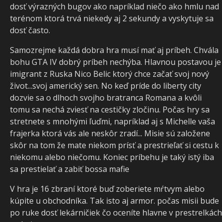
dosť výrazných bugov ako napríklad niečo ako hmlu nad
terénom ktorá trvá niekedy aj 2 sekundy a vyskytuje sa
dosť často.
Samozrejme každá dobra hra musí mať aj príbeh. Chvála
bohu GTA IV dobrý príbeh nechýba. Hlavnou postavou je
imigrant z Ruska Nico Belic ktorý chce začať svoj nový
život...svoj americký sen. No keď príde do liberty city
dozvie sa o dlhoch svojho bratranca Romana a kvôli
tomu sa nechá zviesť na cestičky zločinu. Počas hry sa
stretnete s mnohými ľuďmi, napríklad aj s Michelle vaša
frajerka ktorá vás ale neskôr zradí... Misie sú založene
skôr na tom že mate niekom prísť a prestrieľať si cestu k
niekomu alebo niečomu. Koniec príbehu je taký istý iba
sa prestielať a zabiť bossa mafie
V hra je 16 zbraní ktoré buď zoberiete mŕtvym alebo
kúpite u obchodníka. Tak isto aj armor. počas misii bude
po ruke dosť lekárničiek čo oceníte hlavne v prestrelkách