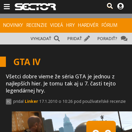
NOVINKY
RECENZIE
VIDEÁ
HRY
HARDVÉR
FÓRUM
VYHĽADAŤ
PRIDAŤ
PORADIŤ?
GTA IV
Všetci dobre vieme že séria GTA je jednou z
najlepších hier. Je tomu tak aj u 7. časti tejto
legendárnej hry.
pridal
Linker
17.1.2010 o 10:26 pod používateľské recenzie
PC