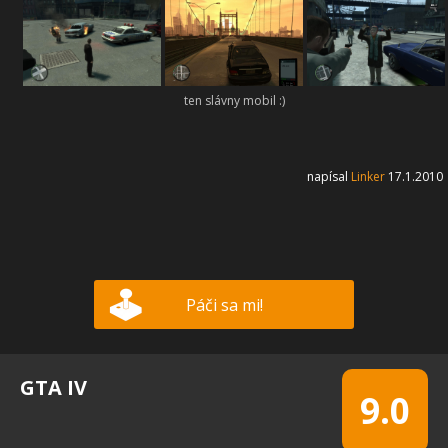
ten slávny mobil :)
napísal
Linker
17.1.2010
Páči sa mi!
GTA IV
9.0