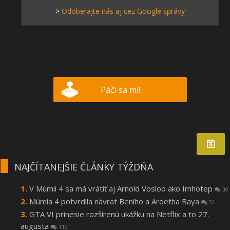
>
Odoberajte nás aj cez Google správy
Páči sa mi!
NAJČÍTANEJŠIE ČLÁNKY TÝŽDŇA
V Múmii 4 sa má vrátiť aj Arnold Vosloo ako Imhotep
30
Múmia 4 potvrdila návrat Beniho a Ardetha Baya
31
GTA VI prinesie rozšírenú ukážku na Netflix a to 27.
augusta
119