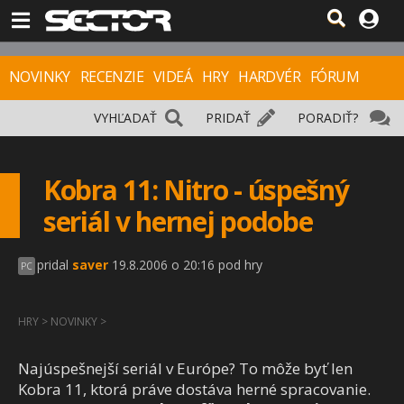
NOVINKY
RECENZIE
VIDEÁ
HRY
HARDVÉR
FÓRUM
VYHĽADAŤ
PRIDAŤ
PORADIŤ?
Kobra 11: Nitro - úspešný
seriál v hernej podobe
pridal
saver
19.8.2006 o 20:16 pod hry
PC
HRY
>
NOVINKY
>
Najúspešnejší seriál v Európe? To môže byť len
Kobra 11, ktorá práve dostáva herné spracovanie.