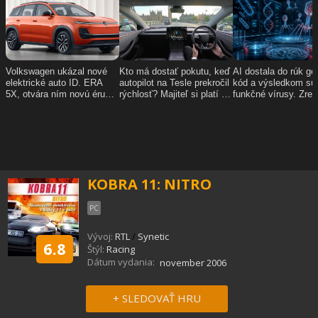
KOBRA 11: NITRO
PC
Vývoj:
RTL
/
Synetic
6.8
Štýl:
Racing
Dátum vydania:
november 2006
+ SLEDOVAŤ HRU