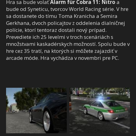
Hra sa bude volať
Alarm für Cobra 11: Nitro
a
bude od Syneticu, tvorcov World Racing série. V hre
sa dostanete do tímu Toma Kranicha a Semira
Gerkhana, dvoch policajtov z oddelenia dialničnej
polície, ktorí tentoraz dostali nový prípad.
Prevediete ich 25 levelmi v troch scenáriách s
množstvami kaskadérskych možností. Spolu bude v
hre cez 35 tratí, na ktorých si môžete zajazdiť v
arcade móde. Hra vychádza v novembri pre PC.