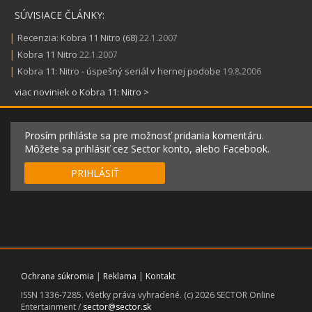
SÚVISIACE ČLÁNKY:
|
Recenzia: Kobra 11 Nitro (68)
22.1.2007
|
Kobra 11 Nitro
22.1.2007
|
Kobra 11: Nitro - úspešný seriál v hernej podobe
19.8.2006
viac noviniek o Kobra 11: Nitro >
Prosím prihláste sa pre možnosť pridania komentáru.
Môžete sa prihlásiť cez Sector konto, alebo Facebook.
PRIHLÁSIŤ
Ochrana súkromia
|
Reklama
|
Kontakt
ISSN 1336-7285. Všetky práva vyhradené. (c) 2026 SECTOR Online
Entertainment /
sector@sector.sk