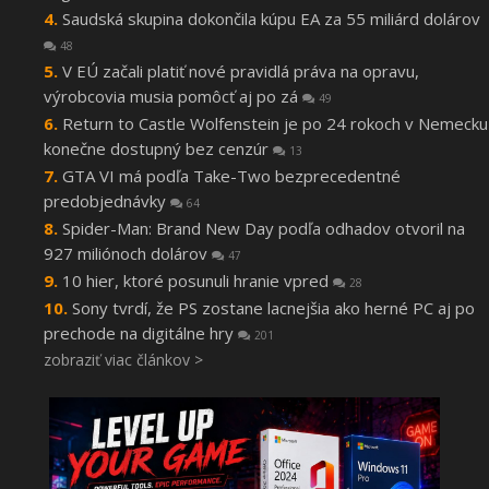
Saudská skupina dokončila kúpu EA za 55 miliárd dolárov
48
V EÚ začali platiť nové pravidlá práva na opravu,
výrobcovia musia pomôcť aj po zá
49
Return to Castle Wolfenstein je po 24 rokoch v Nemecku
konečne dostupný bez cenzúr
13
GTA VI má podľa Take-Two bezprecedentné
predobjednávky
64
Spider-Man: Brand New Day podľa odhadov otvoril na
927 miliónoch dolárov
47
10 hier, ktoré posunuli hranie vpred
28
Sony tvrdí, že PS zostane lacnejšia ako herné PC aj po
prechode na digitálne hry
201
zobraziť viac článkov >