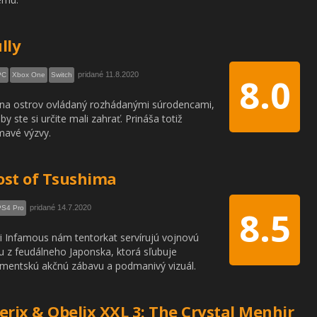
lly
pridané 11.8.2020
PC
Xbox One
Switch
8.0
 na ostrov ovládaný rozhádanými súrodencami,
by ste si určite mali zahrať. Prináša totiž
mavé výzvy.
st of Tsushima
pridané 14.7.2020
PS4 Pro
8.5
i Infamous nám tentorkat servírujú vojnovú
 z feudálneho Japonska, ktorá sľubuje
mentskú akčnú zábavu a podmanivý vizuál.
erix & Obelix XXL 3: The Crystal Menhir