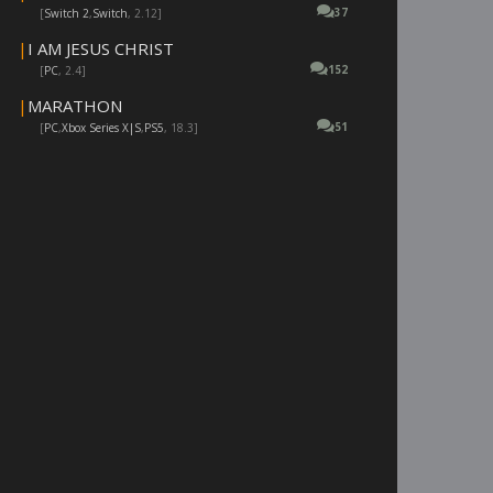
37
[
Switch 2
,
Switch
, 2.12]
|
I AM JESUS CHRIST
152
[
PC
, 2.4]
|
MARATHON
51
[
PC
,
Xbox Series X|S
,
PS5
, 18.3]