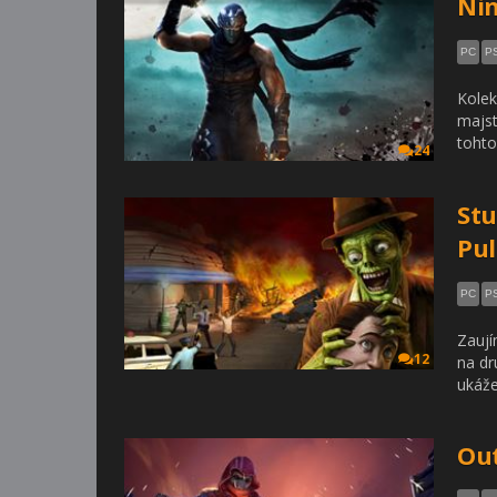
Nin
PC
P
Kolek
majst
tohto
24
Stu
Pul
PC
P
Zaují
12
na dr
ukáže
Out