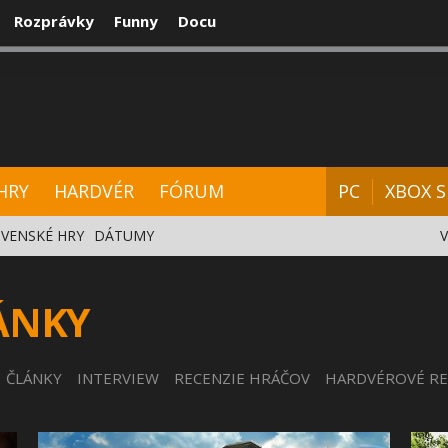
Rozprávky
Funny
Docu
CENZIE
VIDEÁ
HARDVÉR
FÓRUM
HRY
HARDVÉR
FÓRUM
PC
XBOX S
VENSKÉ HRY
DÁTUMY
LÁNKY
ČLÁNKY
INTERVIEW
RECENZIE HRÁČOV
HARDVÉROVÉ RE