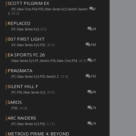
|
SCOTT PILGRIM EX
3
[
PC
,
Xbox One
,
PS4
,
PS5
,
Xbox Series X|S
,
Switch
,
Switch
2
, 30.3]
|
REPLACED
24
[
PC
,
Xbox Series X|S
, 8.5]
|
007 FIRST LIGHT
160
[
PC
,
Xbox Series X|S
,
PS5
, 26.5]
|
EA SPORTS FC 26
17
[
Xbox Series X|S
,
PC
,
Switch
,
PS5
,
Xbox One
,
PS4
, 26.9]
|
PRAGMATA
142
[
PC
,
Xbox Series X|S
,
PS5
,
Switch 2
, 13.4]
|
SILENT HILL F
99
[
PC
,
PS5
,
Xbox Series X|S
, 29.9]
|
SAROS
74
[
PS5
, 24.4]
|
ARC RAIDERS
79
[
PC
,
Xbox Series X|S
,
PS5
, 5.11]
|
METROID PRIME 4: BEYOND