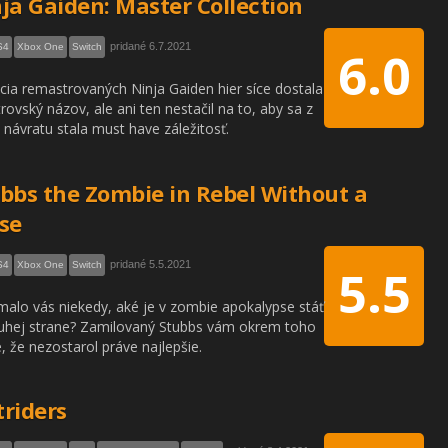
ja Gaiden: Master Collection
pridané 6.7.2021
S4
Xbox One
Switch
6.0
cia remastrovaných Ninja Gaiden hier síce dostala
rovský názov, ale ani ten nestačil na to, aby sa z
 návratu stala must have záležitosť.
bbs the Zombie in Rebel Without a
se
pridané 5.5.2021
S4
Xbox One
Switch
5.5
malo vás niekedy, aké je v zombie apokalypse stáť
uhej strane? Zamilovaný Stubbs vám okrem toho
, že nezostarol práve najlepšie.
riders