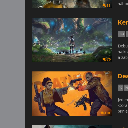
náhod
11
Ken
PS4
Debut
najkr
a záb
76
De
PC
P
Jeden
ktorá
prini
101