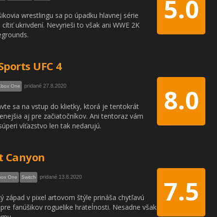
5.0
ikovia wrestlingu sa po úpadku hlavnej série
cítiť ukrivdení. Nevyrieši to však ani WWE 2K
egrounds.
Sports UFC 4
pridané 27.8.2020
Xbox One
8.0
avte sa na vstup do klietky, ktorá je tentokrát
enejšia aj pre začiatočníkov. Ani tentoraz vám
súperi víťazstvo len tak nedarujú.
t Canyon
pridané 13.8.2020
box One
Switch
7.5
ý západ v pixel artovom štýle prináša chytľavú
 pre fanúšikov roguelike hrateĺnosti. Nesadne však
ému.