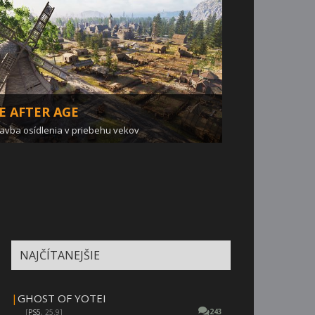
E AFTER AGE
avba osídlenia v priebehu vekov
NAJČÍTANEJŠIE
|
GHOST OF YOTEI
243
[
PS5
, 25.9]