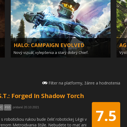
HALO: CAMPAIGN EVOLVED
AG
Nový vizuál, vylepšenia a starý dobrý Chief.
Výst
Filter na platformy, žánre a hodnotenia
.S.T.: Forged In Shadow Torch
pridané 20.10.2021
PC
PS5
7.5
 s robotickou rukou bude čeliť robotickej Légii v
enom Metroidvania štýle. Nebudete to mať ani