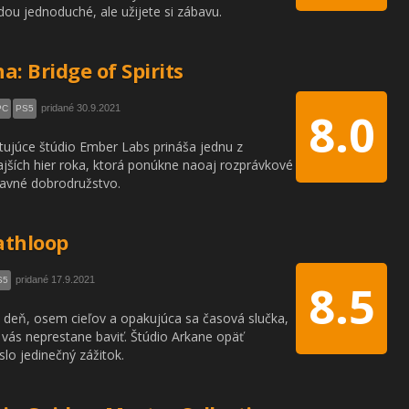
ou jednoduché, ale užijete si zábavu.
a: Bridge of Spirits
pridané 30.9.2021
PC
PS5
8.0
ujúce štúdio Ember Labs prináša jednu z
ajších hier roka, ktorá ponúkne naoaj rozprávkové
avné dobrodružstvo.
athloop
pridané 17.9.2021
S5
8.5
 deň, osem cieľov a opakujúca sa časová slučka,
 vás neprestane baviť. Štúdio Arkane opäť
eslo jedinečný zážitok.