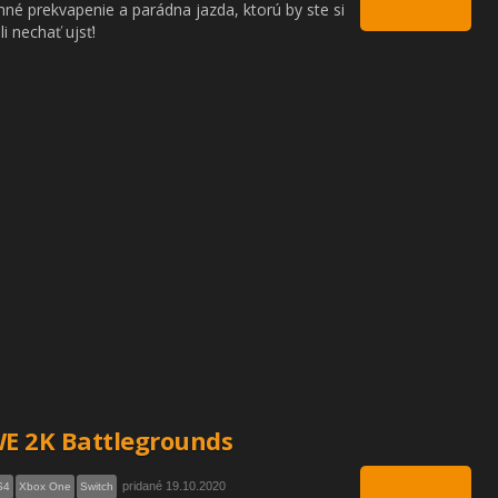
mné prekvapenie a parádna jazda, ktorú by ste si
i nechať ujsť!
E 2K Battlegrounds
pridané 19.10.2020
S4
Xbox One
Switch