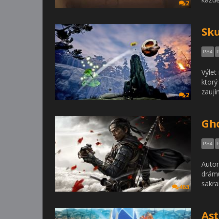
2
Sku
PS4
Výlet
ktorý 
zaují
2
Gho
PS4
Autor
drámu
sakra
463
Ast