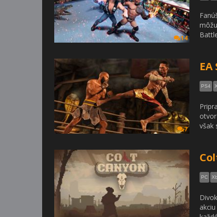
Fanúš
môžu 
Battl
14
EA 
PS4
Pripr
otvor
však 
7
Col
PC
X
Divok
akciu
každ