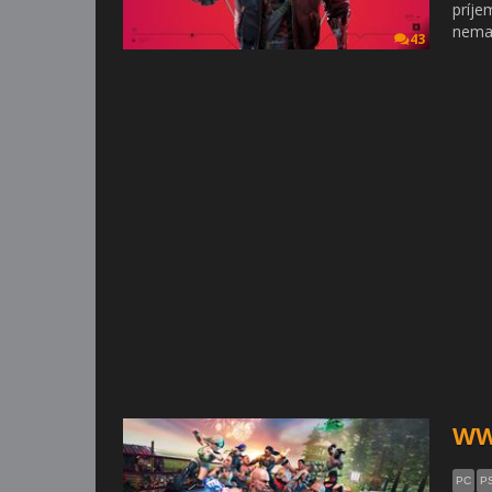
príje
nemal
43
WW
PC
P