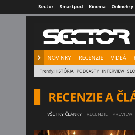
Sector
Smartpod
Kinema
Onlinehry
NOVINKY
RE
NOVINKY
RECENZIE
VIDEÁ
Trendy:
HISTÓRIA
PODCASTY
INTERVIEW
SLO
RECENZIE A Č
VŠETKY ČLÁNKY
RECENZIE
PREVIEW