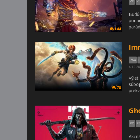
PC
P
Budúc
poria
parád
144
Imm
PS4
4.12.2
Výlet
súboj
78
prekva
Gh
PC
P
Akčná