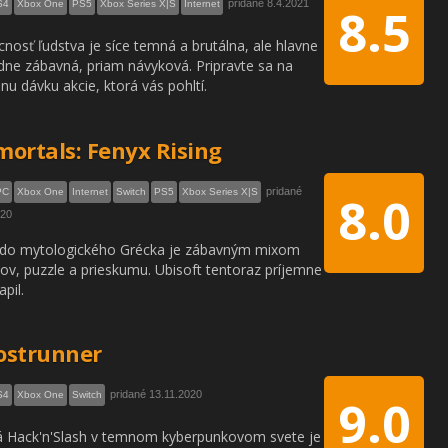
pridané 8.4.2021
S4
Xbox One
PS5
Xbox Series X|S
Internet
8.5
nosť ľudstva je síce temná a brutálna, ale hlavne
dne zábavná, priam návyková. Pripravte sa na
nu dávku akcie, ktorá vás pohltí.
ortals: Fenyx Rising
pridané
PC
Xbox One
Internet
Switch
PS5
Xbox Series X|S
8.0
020
 do mytologického Grécka je zábavným mixom
ov, puzzle a prieskumu. Ubisoft tentoraz príjemne
pil.
ostrunner
pridané 13.11.2020
S4
Xbox One
Switch
9.0
 Hack'n'Slash v temnom kyberpunkovom svete je