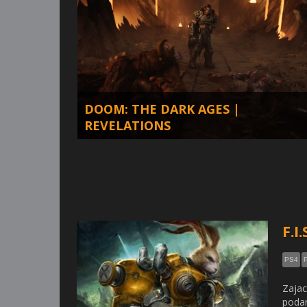
DOOM: THE DARK AGES |
REVELATIONS
Toto leto zamrzlo peklo
F.I
PS4
Zajac
podar