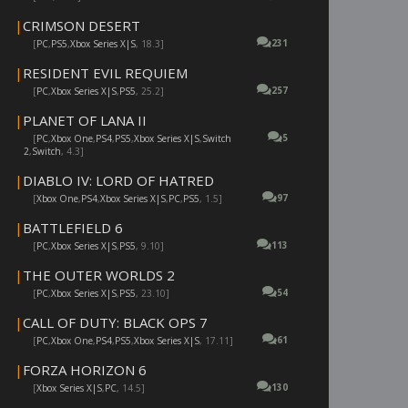
|
CRIMSON DESERT
231
[
PC
,
PS5
,
Xbox Series X|S
, 18.3]
|
RESIDENT EVIL REQUIEM
257
[
PC
,
Xbox Series X|S
,
PS5
, 25.2]
|
PLANET OF LANA II
5
[
PC
,
Xbox One
,
PS4
,
PS5
,
Xbox Series X|S
,
Switch
2
,
Switch
, 4.3]
|
DIABLO IV: LORD OF HATRED
97
[
Xbox One
,
PS4
,
Xbox Series X|S
,
PC
,
PS5
, 1.5]
|
BATTLEFIELD 6
113
[
PC
,
Xbox Series X|S
,
PS5
, 9.10]
|
THE OUTER WORLDS 2
54
[
PC
,
Xbox Series X|S
,
PS5
, 23.10]
|
CALL OF DUTY: BLACK OPS 7
61
[
PC
,
Xbox One
,
PS4
,
PS5
,
Xbox Series X|S
, 17.11]
|
FORZA HORIZON 6
130
[
Xbox Series X|S
,
PC
, 14.5]