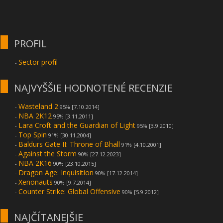
PROFIL
Sector profil
-
NAJVYŠŠIE HODNOTENÉ RECENZIE
Wasteland 2
-
95% [7.10.2014]
NBA 2K12
-
95% [3.11.2011]
Lara Croft and the Guardian of Light
-
95% [3.9.2010]
Top Spin
-
91% [30.11.2004]
Baldurs Gate II: Throne of Bhall
-
91% [4.10.2001]
Against the Storm
-
90% [27.12.2023]
NBA 2K16
-
90% [23.10.2015]
Dragon Age: Inquisition
-
90% [17.12.2014]
Xenonauts
-
90% [9.7.2014]
Counter Strike: Global Offensive
-
90% [5.9.2012]
NAJČÍTANEJŠIE