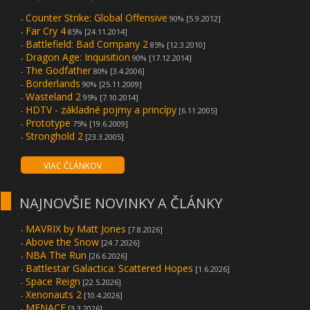
Counter Strike: Global Offensive
-
90% [5.9.2012]
Far Cry 4
-
85% [24.11.2014]
Battlefield: Bad Company 2
-
85% [12.3.2010]
Dragon Age: Inquisition
-
90% [17.12.2014]
The Godfather
-
80% [3.4.2006]
Borderlands
-
90% [25.11.2009]
Wasteland 2
-
95% [7.10.2014]
HDTV - základné pojmy a princípy
-
[6.11.2005]
Prototype
-
75% [19.6.2009]
Stronghold 2
-
[23.3.2005]
VIAC ČLÁNKOV
NAJNOVŠIE NOVINKY A ČLÁNKY
MAVRIX by Matt Jones
-
[7.8.2026]
Above the Snow
-
[24.7.2026]
NBA The Run
-
[26.6.2026]
Battlestar Galactica: Scattered Hopes
-
[1.6.2026]
Space Reign
-
[22.5.2026]
Xenonauts 2
-
[10.4.2026]
MENACE
-
[3.3.2026]