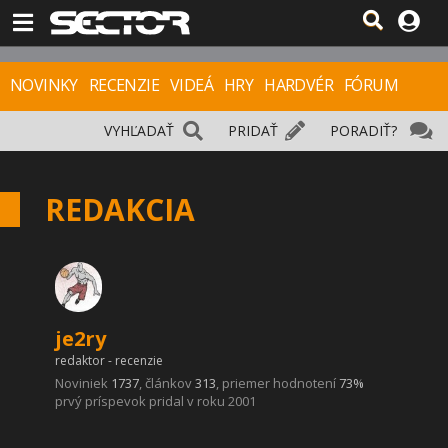
NOVINKY
RECENZIE
VIDEÁ
HRY
HARDVÉR
FÓRUM
VYHĽADAŤ
PRIDAŤ
PORADIŤ?
REDAKCIA
je2ry
redaktor - recenzie
Noviniek
1737
, článkov
313
, priemer hodnotení
73%
prvý príspevok pridal v roku 2001