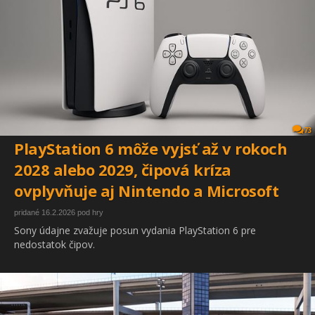
73
PlayStation 6 môže vyjsť až v rokoch
2028 alebo 2029, čipová kríza
ovplyvňuje aj Nintendo a Microsoft
pridané 16.2.2026 pod hry
Sony údajne zvažuje posun vydania PlayStation 6 pre
nedostatok čipov.