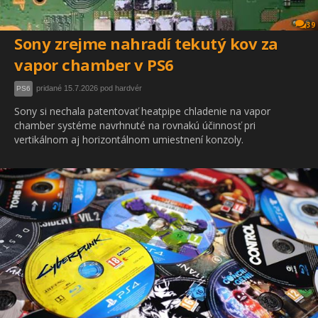
39
Sony zrejme nahradí tekutý kov za
vapor chamber v PS6
pridané 15.7.2026 pod hardvér
PS6
Sony si nechala patentovať heatpipe chladenie na vapor
chamber systéme navrhnuté na rovnakú účinnosť pri
vertikálnom aj horizontálnom umiestnení konzoly.