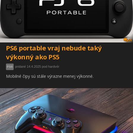
66
PS6 portable vraj nebude taký
výkonný ako PS5
pridané 14.4.2025 pod hardvér
PS6
Mobilné čipy sú stále výrazne menej výkonné.