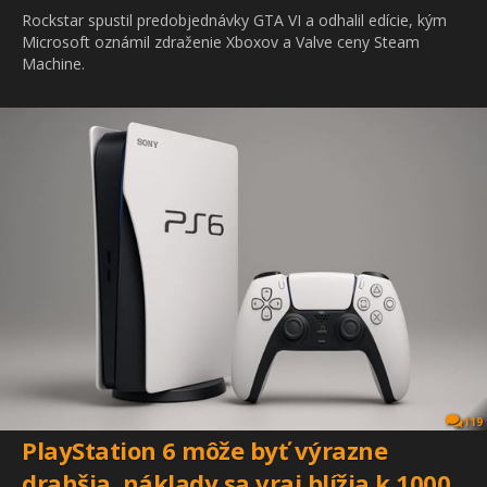
Rockstar spustil predobjednávky GTA VI a odhalil edície, kým
Microsoft oznámil zdraženie Xboxov a Valve ceny Steam
Machine.
119
PlayStation 6 môže byť výrazne
drahšia, náklady sa vraj blížia k 1000