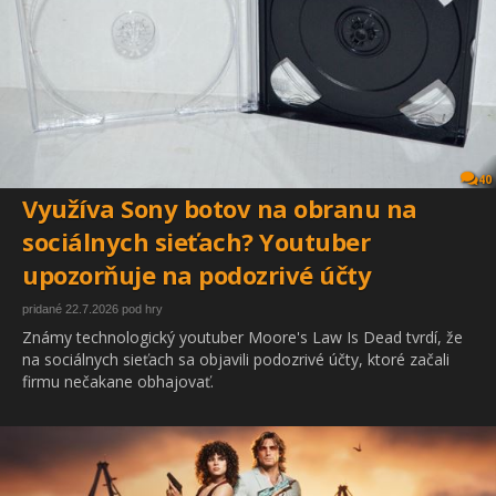
40
Využíva Sony botov na obranu na
sociálnych sieťach? Youtuber
upozorňuje na podozrivé účty
pridané 22.7.2026 pod hry
Známy technologický youtuber Moore's Law Is Dead tvrdí, že
na sociálnych sieťach sa objavili podozrivé účty, ktoré začali
firmu nečakane obhajovať.