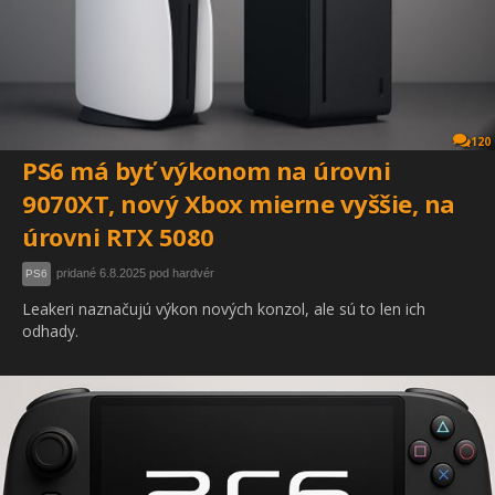
120
PS6 má byť výkonom na úrovni
9070XT, nový Xbox mierne vyššie, na
úrovni RTX 5080
pridané 6.8.2025 pod hardvér
PS6
Leakeri naznačujú výkon nových konzol, ale sú to len ich
odhady.