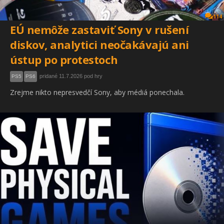
114
EÚ nemôže zastaviť Sony v rušení
diskov, analytici neočakávajú ani
ústup po protestoch
pridané 11.7.2026 pod hry
PS5
PS6
Zrejme nikto nepresvedčí Sony, aby médiá ponechala.