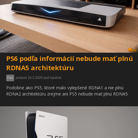
66
PS6 podľa informácií nebude mať plnú
RDNA5 architektúru
pridané 16.2.2026 pod hardvér
PS6
Podobne ako PS5, ktoré malo vylepšené RDNA1 a nie plnú
RDNA2 architektúru zrejme ani PS5 nebude mať plnú RDNA5