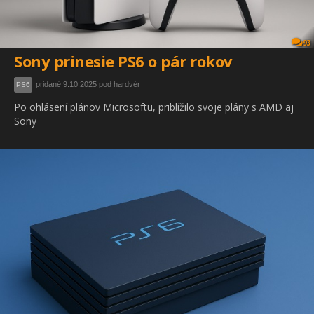
93
Sony prinesie PS6 o pár rokov
pridané 9.10.2025 pod hardvér
PS6
Po ohlásení plánov Microsoftu, priblížilo svoje plány s AMD aj
Sony