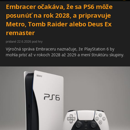
Embracer očakáva, že sa PS6 môže
posunúť na rok 2028, a pripravuje
Metro, Tomb Raider alebo Deus Ex
remaster
pridané 22.6.2026 pod hry
Výročná správa Embraceru naznačuje, že PlayStation 6 by
mohla prísť až v rokoch 2028 až 2029 a mení štruktúru skupiny.