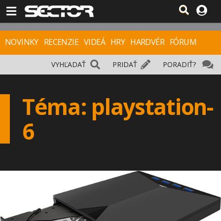
NOVINKY
RECENZIE
VIDEÁ
HRY
HARDVÉR
FÓRUM
VYHĽADAŤ
PRIDAŤ
PORADIŤ?
Téma: playstation-
6