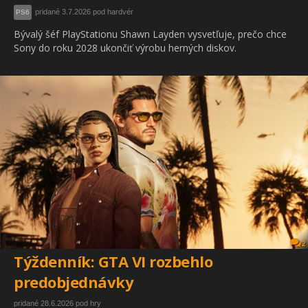
pridané 3.7.2026 pod hardvér
PS6
Bývalý šéf PlayStationu Shawn Layden vysvetľuje, prečo chce
Sony do roku 2028 ukončiť výrobu herných diskov.
2
Týždenník: GTA VI rozbehlo
predobjednávky
pridané 28.6.2026 pod hry