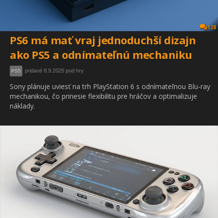
128
PS6 má mať vraj jednoduchší dizajn
ako PS5 a odnímateľnú mechaniku
pridané 8.9.2025 pod hry
PS5
Sony plánuje uviesť na trh PlayStation 6 s odnímateľnou Blu-ray
mechanikou, čo prinesie flexibilitu pre hráčov a optimalizuje
náklady.