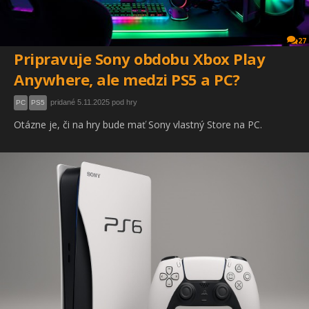
27
Pripravuje Sony obdobu Xbox Play
Anywhere, ale medzi PS5 a PC?
pridané 5.11.2025 pod hry
PC
PS5
Otázne je, či na hry bude mať Sony vlastný Store na PC.