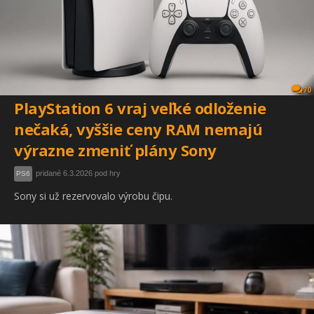
70
PlayStation 6 vraj veľké odloženie
nečaká, vyššie ceny RAM nemajú
výrazne zmeniť plány Sony
pridané 6.3.2026 pod hry
PS6
Sony si už rezervovalo výrobu čipu.