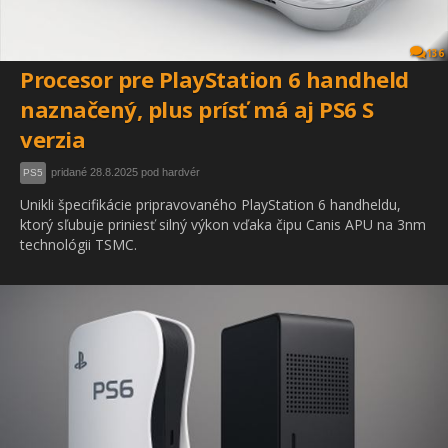
136
Procesor pre PlayStation 6 handheld
naznačený, plus prísť má aj PS6 S
verzia
pridané 28.8.2025 pod hardvér
PS5
Unikli špecifikácie pripravovaného PlayStation 6 handheldu,
ktorý sľubuje priniesť silný výkon vďaka čipu Canis APU na 3nm
technológii TSMC.