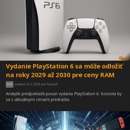
166
Vydanie PlayStation 6 sa môže odložiť
na roky 2029 až 2030 pre ceny RAM
pridané 24.1.2026 pod hardvér
PS5
Analytik predpokladá posun vydania PlayStation 6. Konzola by
sa s aktuálnymi cenami predražila.