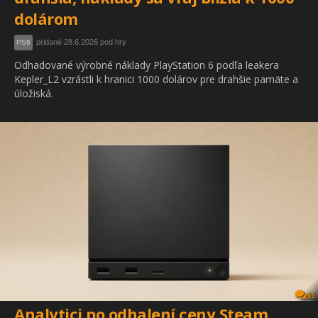
dolárom
pridané 28.6.2026 pod hry
PS6
Odhadované výrobné náklady PlayStation 6 podľa leakera
Kepler_L2 vzrástli k hranici 1000 dolárov pre drahšie pamäte a
úložiská.
55
Analytici po odhalení ceny Steam