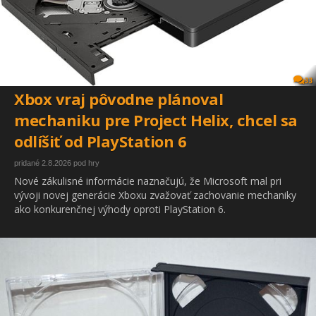
33
Xbox vraj pôvodne plánoval
mechaniku pre Project Helix, chcel sa
odlíšiť od PlayStation 6
pridané 2.8.2026 pod hry
Nové zákulisné informácie naznačujú, že Microsoft mal pri
vývoji novej generácie Xboxu zvažovať zachovanie mechaniky
ako konkurenčnej výhody oproti PlayStation 6.