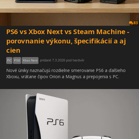
83
PS6 vs Xbox Next vs Steam Machine -
porovnanie výkonu, špecifikácií a aj
cien
pridané 7.3.2026 pod hardvér
PC
PS6
Xbox Next
Nové úniky naznačujú rozdielne smerovanie PS6 a ďalšieho
Xboxu, vrátane čipov Orion a Magnus a prepojenia s PC.