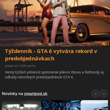
39
Týždenník - GTA 6 vytvára rekord v
predobjednávkach
pridané 19.7.2026 pod hry
Herný týždeň priniesol spresnenie plánov Xboxu a Bethesdy aj
odhady rekordných predobjednávok GTA 6.