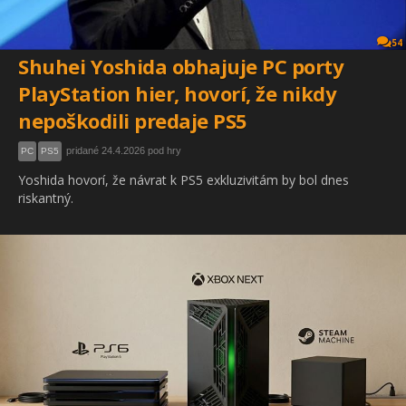
54
Shuhei Yoshida obhajuje PC porty
PlayStation hier, hovorí, že nikdy
nepoškodili predaje PS5
pridané 24.4.2026 pod hry
PC
PS5
Yoshida hovorí, že návrat k PS5 exkluzivitám by bol dnes
riskantný.