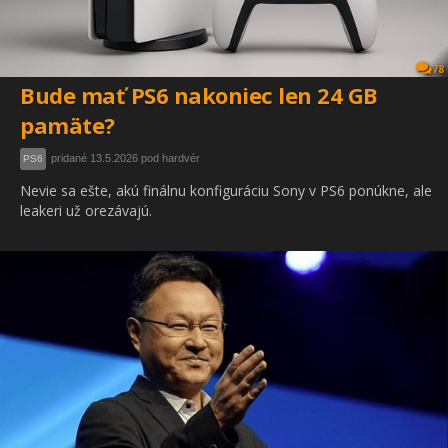
78
Bude mať PS6 nakoniec len 24 GB
pamäte?
pridané 13.5.2026 pod hardvér
PS6
Nevie sa ešte, akú finálnu konfiguráciu Sony v PS6 ponúkne, ale
leakeri už orezávajú.