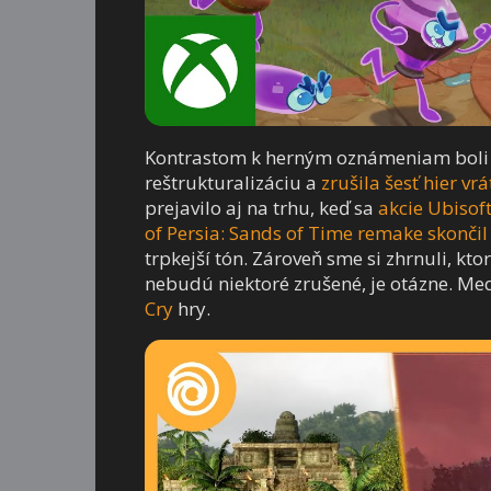
Kontrastom k herným oznámeniam boli s
reštrukturalizáciu a
zrušila šesť hier v
prejavilo aj na trhu, keď sa
akcie Ubisoft
of Persia: Sands of Time remake skončil
trpkejší tón. Zároveň sme si zhrnuli, kt
nebudú niektoré zrušené, je otázne. Med
Cry
hry.