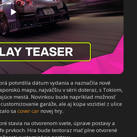
torá potvrdila dátum vydania a naznačila nové
japonskú mapu, najväčšiu v sérii doteraz, s Tokiom,
zajúce mestá. Novinkou bude napríklad možnosť
customizovanie garáže, ale aj kúpa vozidiel z ulice
zalo sa
cover car
novej hry.
toré stavia na otvorenom svete, úprave postavy a
ife prvkoch. Hra bude tentoraz mať plne otvorené