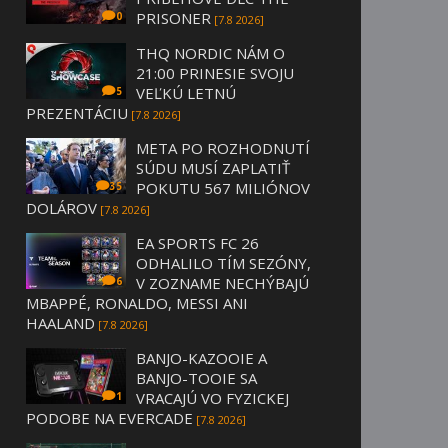
PRISONER
0
[7.8 2026]
THQ NORDIC NÁM O
21:00 PRINESIE SVOJU
VEĽKÚ LETNÚ
5
PREZENTÁCIU
[7.8 2026]
META PO ROZHODNUTÍ
SÚDU MUSÍ ZAPLATIŤ
POKUTU 567 MILIÓNOV
35
DOLÁROV
[7.8 2026]
EA SPORTS FC 26
ODHALILO TÍM SEZÓNY,
V ZOZNAME NECHÝBAJÚ
6
MBAPPÉ, RONALDO, MESSI ANI
HAALAND
[7.8 2026]
BANJO-KAZOOIE A
BANJO-TOOIE SA
VRACAJÚ VO FYZICKEJ
1
PODOBE NA EVERCADE
[7.8 2026]