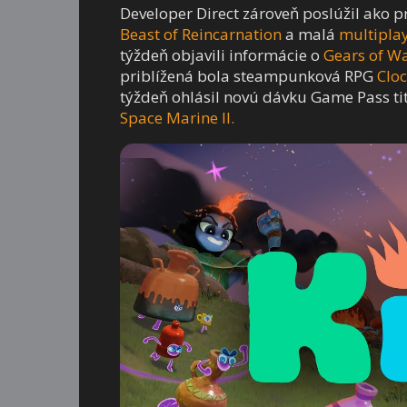
Developer Direct zároveň poslúžil ako pr
Beast of Reincarnation
a malá
multiplay
týždeň objavili informácie o
Gears of Wa
priblížená bola steampunková RPG
Clo
týždeň ohlásil novú dávku Game Pass ti
Space Marine II.