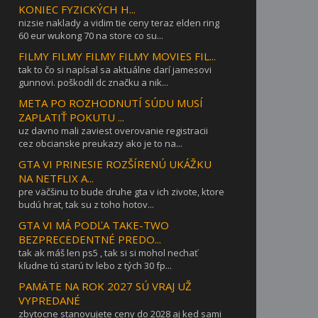
KONIEC FYZICKÝCH H...
nizsie naklady a vidim tie ceny teraz elden ring
60 eur wukong 70 na store co su...
FILMY FILMY FILMY FILMY MOVIES FIL...
tak to čo si napísal sa aktuálne darí jamesovi
gunnovi. poškodil dc značku a nik...
META PO ROZHODNUTÍ SÚDU MUSÍ
ZAPLATIŤ POKUTU ...
uz davno mali zaviest overovanie registracii
cez obcianske preukazy ako je to na...
GTA VI PRINESIE ROZŠÍRENÚ UKÁŽKU
NA NETFLIX A...
pre väčšinu to bude druhe gta v ich zivote, ktore
budú hrat, tak su z toho hotov...
GTA VI MÁ PODĽA TAKE-TWO
BEZPRECEDENTNÉ PREDO...
tak ak máš len ps5 , tak si si mohol nechať
kľudne tú starú tv lebo z tých 30 fp...
PAMÄTE NA ROK 2027 SÚ VRAJ UŽ
VYPREDANÉ
zbytocne stanovujete ceny do 2028 aj ked sami