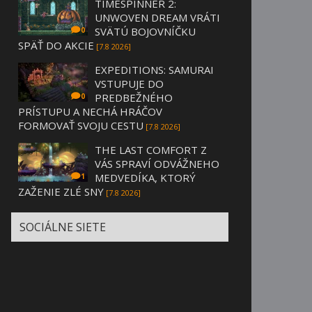
TIMESPINNER 2:
UNWOVEN DREAM VRÁTI
SVÄTÚ BOJOVNÍČKU
0
SPÄŤ DO AKCIE
[7.8 2026]
EXPEDITIONS: SAMURAI
VSTUPUJE DO
PREDBEŽNÉHO
0
PRÍSTUPU A NECHÁ HRÁČOV
FORMOVAŤ SVOJU CESTU
[7.8 2026]
THE LAST COMFORT Z
VÁS SPRAVÍ ODVÁŽNEHO
MEDVEDÍKA, KTORÝ
1
ZAŽENIE ZLÉ SNY
[7.8 2026]
SOCIÁLNE SIETE