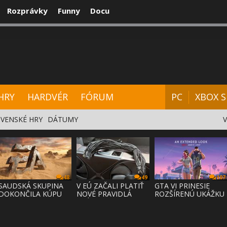
Rozprávky
Funny
Docu
CENZIE
VIDEÁ
HARDVÉR
FÓRUM
HRY
HARDVÉR
FÓRUM
PC
XBOX S
VENSKÉ HRY
DÁTUMY
48
49
107
SAUDSKÁ SKUPINA
V EÚ ZAČALI PLATIŤ
GTA VI PRINESIE
DOKONČILA KÚPU
NOVÉ PRAVIDLÁ
ROZŠÍRENÚ UKÁŽKU
EA ZA 55 MI
PRÁVA NA
NA NETFLI