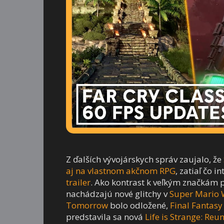
Z ďalších vývojárskych správ zaujalo, že
aj na vlastnom akčnom RPG
, zatiaľ čo i
trailer
. Ako kontrast k veľkým značkám po
nachádzajú nové glitchy v
Super Mario 
Tomorrow
bolo odložené,
Final Fantas
predstavila sa nová
Life is Strange: Reu