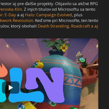
iestor aj pre ďalšie projekty. Objavilo sa akčné RPG
erovka Kiln
. Z iných titulov od Microsoftu sa tento
r: E-Day
a aj
Halo: Campaign Evolved
, plus
ckwork Revolution
. Keď sme pri Microsofte, ten tento
tulov, ktorý obohatí
Death Stranding, Roadcraft a aj