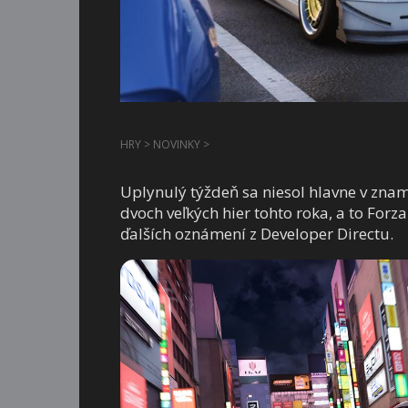
HRY
>
NOVINKY
>
Uplynulý týždeň sa niesol hlavne v zna
dvoch veľkých hier tohto roka, a to Forz
ďalších oznámení z Developer Directu.