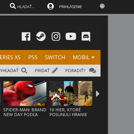
PRIHLÁSENIE
ERIES XS
PS5
SWITCH
MOBIL
VYHĽADAŤ
PRIDAŤ
PORADIŤ?
43
28
SPIDER-MAN: BRAND
10 HIER, KTORÉ
NEW DAY PODĽA
POSUNULI HRANIE
ODHADOV OT
VPRED