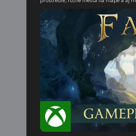
prostredie, rôzne mestá na mape a aj m