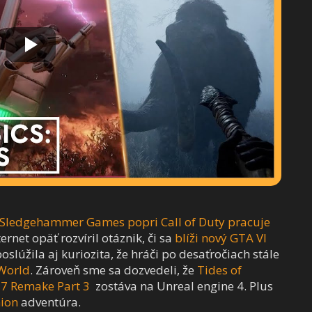
Sledgehammer Games popri Call of Duty pracuje
nternet opäť rozvíril otáznik, či sa
blíži nový GTA VI
slúžila aj kuriozita, že hráči po desaťročiach stále
World
. Zároveň sme sa dozvedeli, že
Tides of
y 7 Remake Part 3
zostáva na Unreal engine 4. Plus
nion
adventúra.