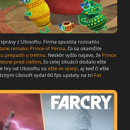
právy z Ubisoftu. Firma spustila rozsiahlu
rátane remaku Prince of Persia
, čo sa okamžite
u prepadli o tretinu
. Neskôr vyšlo najavo, že
Prince
 tesne pred cieľom
, čo celej situácii dodalo ešte
oré hry od Ubisoftu sú
ešte vo vývoji
, aj keď či ešte
zitým Ubisoft vydal 60 fps updaty na tri
Far