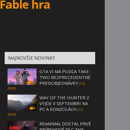
Fable hra
NAJNOVŠIE NOVINKY
GTA VI MÁ PODĽA TAKE-
TWO BEZPRECEDENTNÉ
PREDOBJEDNÁVKY
23
[7.8
2026]
WAY OF THE HUNTER 2
VYJDE V SEPTEMBRI NA
PC A KONZOLÁCH
4
[7.8
2026]
REANIMAL DOSTAL PRVÉ
PRÍBEHOVÉ DLC THE