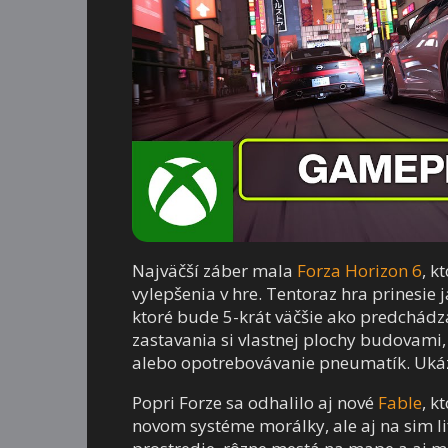
Najväčší záber mala
Forza Horizon 6
, k
vylepšenia v hre. Tentoraz hra prinesie 
ktoré bude 5-krát väčšie ako predchád
zastavania si vlastnej plochy budovami, 
alebo opotrebovávanie pneumatík. Uká
Popri Forze sa odhalilo aj nové
Fable
, k
novom systéme morálky, ale aj na sim l