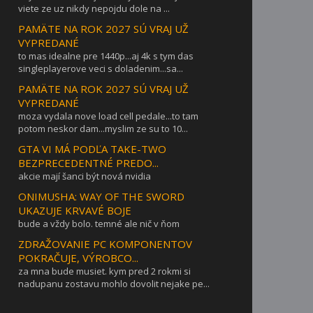
viete ze uz nikdy nepojdu dole na ...
PAMÄTE NA ROK 2027 SÚ VRAJ UŽ
VYPREDANÉ
to mas idealne pre 1440p...aj 4k s tym das
singleplayerove veci s doladenim...sa...
PAMÄTE NA ROK 2027 SÚ VRAJ UŽ
VYPREDANÉ
moza vydala nove load cell pedale...to tam
potom neskor dam...myslim ze su to 10...
GTA VI MÁ PODĽA TAKE-TWO
BEZPRECEDENTNÉ PREDO...
akcie mají šanci být nová nvidia
ONIMUSHA: WAY OF THE SWORD
UKAZUJE KRVAVÉ BOJE
bude a vždy bolo. temné ale nič v ňom
ZDRAŽOVANIE PC KOMPONENTOV
POKRAČUJE, VÝROBCO...
za mna bude musiet. kym pred 2 rokmi si
nadupanu zostavu mohlo dovolit nejake pe...