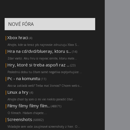
NOVÉ FÓRA
|
Xbox hraci
(4)
Ahojte, kde sa teraz pls najnovsie zdruzuju Xbox S...
|
Hra na cd/dvd/blueray, ktoru s...
(14)
Zdar vsetci. Aku hru si najviac cenite, ktoru mate...
|
Hry, ktoré si treba aspoň raz ...
(23)
Poslednú dobu tu čítam samé negatíva ovplyvňujúce ...
|
Pc - na komunitu
(11)
Ako sa zakladá web? Treba mať živnosť? Chcem web s...
|
Linux a hry
(4)
Ahojte chcel by som ci mi vie niekto poradiť čítal...
|
Filmy filmy filmy film...
(48871)
O filmoch. Hádam chápete....
|
Screenshots
(66982)
Vkladajte sem vaše zaujímavé screenshoty z hier. O...