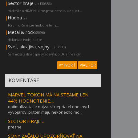
|
Sector hraje ...
(130356)
:diskoška o HRACH, ktore prave hravate, ale aj o t...
|
Hudba
(2)
Fórum určené pre hudobné témy...
|
Metal & rock
(8096)
diskusia o tvrdej hudbe...
|
Svet, ukrajina, vojny ...
(57133)
Sem môžete dávať správy zo sveta, o Ukrajine a ďal...
VYTVORIŤ
VIAC FÓR
KOMENTÁRE
MARVEL TOKON MÁ NA STEAME LEN
44% HODNOTENIE,...
optimalizacia je najvacsi nepriatel dnesnych
vyvojarov, pritom maju nekonecno mo...
SECTOR HRAJE ...
presne
SONY ZAČALO UPOZORŇOVAŤ NA