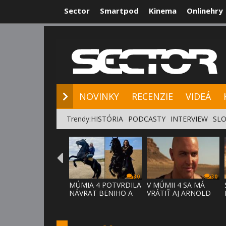
Sector
Smartpod
Kinema
Onlinehry
NOVINKY
RE
NOVINKY
RECENZIE
VIDEÁ
Trendy:
HISTÓRIA
PODCASTY
INTERVIEW
SLO
30
30
MÚMIA 4 POTVRDILA
V MÚMII 4 SA MÁ
NÁVRAT BENIHO A
VRÁTIŤ AJ ARNOLD
ARDETHA
VOSLOO AK