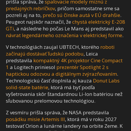
prišla správa, že
spaľovacie modely miznú z
predajných rebríčkov
, pričom samostatne sme sa
pozreli aj na to,
prečo sú čínske autá v EÚ drahšie
.
Peugeot najskôr naznačil, že
chystá elektrický E-208
GTi
, a následne ho počas Le Mans aj predstavil ako
návrat legendárneho označenia v elektrickej forme
.
V technológiách zaujal UBTECH, ktorého
roboti
začínajú dostávať ľudskú podobu
, Leica
predstavila
kompaktný 4K projektor Cine Compact
1
a Logitech priniesol
prezentér Spotlight 2 s
haptickou odozvou a digitálnym zvýrazňovaním
.
Technologickú časť doplnila aj kauza
Donut Labs
solid-state batérie
, ktorá má byť podľa
vyšetrovania skôr štandardnou Li-Ion batériou než
sľubovanou prelomovou technológiou.
Z vesmíru prišla správa, že NASA predstavila
posádku misie Artemis III
, ktorá má v roku 2027
testovať Orion a lunárne landery na orbite Zeme. K