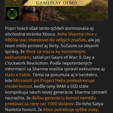
Popri hrách však tento týždeň dominovala aj
obchodná stránka Xboxu.
Asha Sharma chce v
XBOXe viac investovať do veľkých značiek
, ale jej
reset môže priniesť aj škrty. Súčasne sa objavili
správy, že
Xbox sa vracia ku konzolovým
exkluzivitám
, zatiaľ pri Gears of War: E-Day a
Clockwork Revolution. Podľa nepotvrdených
informácií sa Sharma snažila spraviť exkluzívne aj
Halo a Fable
. Téma sa posunula aj k hardvéru,
kde
Microsoft pri Project Helix prehodnocuje
model konzol
, keďže ceny RAM a SSD stále
komplikujú návrh novej generácie. Sharma zároveň
naznačila, že
ďalšiu generáciu konzol nemôžu
predávať za ceny cez 1000 dolárov
. Do toho Satya
Nadella hovoril, že
Xbox potrebuje vyššie zisky,