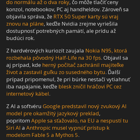
do normálu až o dva roky
, čo môže tlačiť ceny
konzol, notebookov, PC aj handheldov. Zároveň sa
objavila správa, že
RTX 50 Super karty sú vraj
znovu na pláne
, keďže Nvidia zrejme vyriešila
dostupnosť potrebných pamätí, ale prídu až
budúci rok.
Z hardvérových kuriozít zaujala
Nokia N95, ktorá
rozbehala pôvodný Half-Life na 30 fps
. Objavil sa
aj prípad, kde
herný počítač zachránil majiteľke
život a zastavil guľku zo susedného bytu
. Ďalší
prípad pripomenul, že pri búrke nestačí vytiahnuť
iba napájanie, keďže
blesk zničil hráčovi PC cez
internetový kábel
.
Z AI a softvéru
Google predstavil nový zvukový AI
model pre okamžitý jazykový preklad
,
popritom
Apple sa sťažovalo, na EU a nespustí tu
Siri AI
a
Anthropic musel vypnúť prístup k
modelom Fable 5 a Mythos 5
.