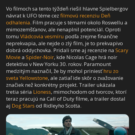
Vo filmoch sa tento týždeň riešil hlavne Spielbergov
návrat k UFO téme cez
filmovú recenziu Deň
odhalenia
. Film pracuje s témami okolo Roswellu a
mimozemšťanov, ale nenaplnil potenciál. Oproti
tomu
Vládcovia vesmíru
podľa zrejme finančne
neprekvapia, ale nejde o zlý film, je to prekvapivo
dobrá oddychovka. Pridali sme aj recenzie na
Scary
Movie
a
Spider-Noir
, kde Nicolas Cage hrá noir
detektíva v New Yorku 30. rokov. Paramount
medzitým naznačil, že by mohol priniesť
hru zo
sveta Yellowstone
, ale zatiaľ ide skôr o zvažovanie
značiek než konkrétny projekt. Trailer ukázala
tretia séria
Lioness
, mimochodom od tvorcov, ktorí
teraz pracujú na Call of Duty filme, a trailer dostal
aj
Dog Stars
od Ridleyho Scotta.