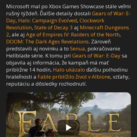
Microsoft mal po Xbox Games Showcase stále veľmi
rušný týždeň. Ďalšie detaily dostali
Gears of War: E-
Day
,
Halo: Campaign Evolved
,
Clockwork
Revolution
,
State of Decay 3
aj
Minecraft Dungeons
2
, ale aj
Age of Empires IV: Raiders of the North
,
DOOM: The Dark Ages Revelations
. Zároveň
predstavili aj novinku a to
Senua,
pokračovanie
Hellblade série. K tomu pri
Gears of War: E-Day
sa
objavila aj informácia, že kampaň má mať
približne 14 hodín,
Halo ukázalo
ďalšiu polhodinu
hrateľnosti a
Fable priblížilo život v Albione
, vzťahy,
reputáciu a dôsledky rozhodnutí.