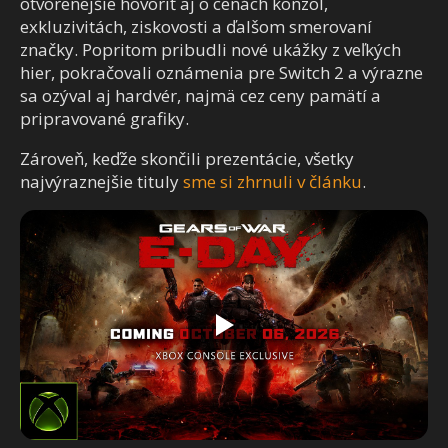
otvorenejšie hovoriť aj o cenách konzol,
exkluzivitách, ziskovosti a ďalšom smerovaní
značky. Popritom pribudli nové ukážky z veľkých
hier, pokračovali oznámenia pre Switch 2 a výrazne
sa ozýval aj hardvér, najmä cez ceny pamätí a
pripravované grafiky.
Zároveň, keďže skončili prezentácie, všetky
najvýraznejšie tituly
sme si zhrnuli v článku
.