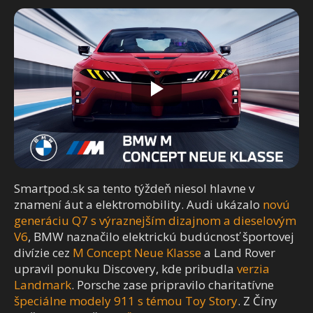
Smartpod.sk sa tento týždeň niesol hlavne v
znamení áut a elektromobility. Audi ukázalo
novú
generáciu Q7 s výraznejším dizajnom a dieselovým
V6
, BMW naznačilo elektrickú budúcnosť športovej
divízie cez
M Concept Neue Klasse
a Land Rover
upravil ponuku Discovery, kde pribudla
verzia
Landmark
. Porsche zase pripravilo charitatívne
špeciálne modely 911 s témou Toy Story
. Z Číny