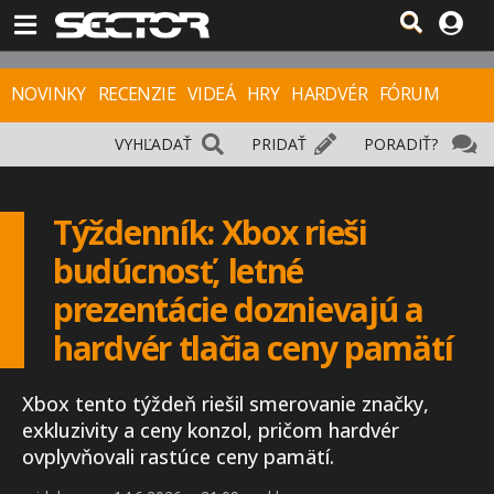
NOVINKY
RECENZIE
VIDEÁ
HRY
HARDVÉR
FÓRUM
VYHĽADAŤ
PRIDAŤ
PORADIŤ?
Týždenník: Xbox rieši
budúcnosť, letné
prezentácie doznievajú a
hardvér tlačia ceny pamätí
Xbox tento týždeň riešil smerovanie značky,
exkluzivity a ceny konzol, pričom hardvér
ovplyvňovali rastúce ceny pamätí.