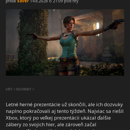
pridal
saver
14.6.2026 o 21:09 pod hry
HRY
>
NOVINKY
>
Letné herné prezentácie už skončili, ale ich dozvuky
naplno pokračovali aj tento týždeň. Najviac sa riešil
Xbox, ktorý po veľkej prezentácii ukázal ďalšie
zábery zo svojich hier, ale zároveň začal