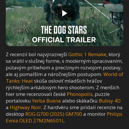
Z recenzií bol najvýraznejší
Gothic 1 Remake
, ktorý
sa vrátil v slušnej forme, s moderným spracovaním,
pútavým príbehom a precíznym rozvojom postavy,
ale aj pomalším a náročnejším postupom.
World of
Tanks: Heat
skúša osloviť mladších hráčov
rýchlejším arkádovým hero shooterom. Z menších
hier sme recenzovali české
Phonopolis
, puzzle
portalovku
Yerba Buena
alebo skákačku
Bubsy 4D
a
Highway Noir
. Z hardvéru sme pridali recenzie na
desktop
ROG G700 (2025) GM700
a monitor
Philips
Evnia OLED 27M2N6501L
.