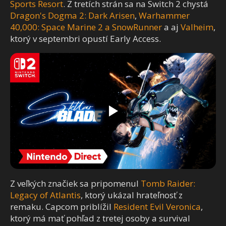
Sports Resort
. Z tretích strán sa na Switch 2 chystá
Dragon's Dogma 2: Dark Arisen
,
Warhammer
40,000: Space Marine 2 a SnowRunner
a aj
Valheim
,
ktorý v septembri opustí Early Access.
Z veľkých značiek sa pripomenul
Tomb Raider:
Legacy of Atlantis
, ktorý ukázal hrateľnosť z
remaku. Capcom priblížil
Resident Evil Veronica
,
ktorý má mať pohľad z tretej osoby a survival