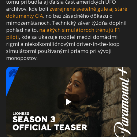
tomu pribudla aj ďalšia časť amerických UFO
archívov, kde boli
zverejnené svetelné gule aj staré
dokumenty CIA
, no bez zásadného dôkazu o
mimozemšťanoch. Technický záver týždňa doplnil
pohľad na to,
na akých simulátoroch trénujú F1
piloti
, kde sa ukazuje rozdiel medzi domácimi
rigmi a niekoľkomiliónovými driver-in-the-loop
simulátormi používanými priamo pri vývoji
monopostov.