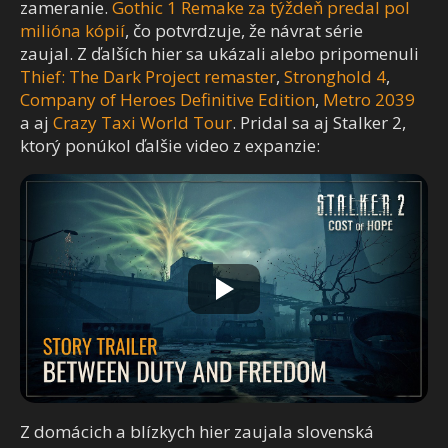
zameranie.
Gothic 1 Remake za týždeň predal pol
milióna kópií
, čo potvrdzuje, že návrat série
zaujal. Z ďalších hier sa ukázali alebo pripomenuli
Thief: The Dark Project remaster
,
Stronghold 4
,
Company of Heroes Definitive Edition
,
Metro 2039
a aj
Crazy Taxi World Tour
. Pridal sa aj Stalker 2,
ktorý ponúkol ďalšie video z expanzie:
Z domácich a blízkych hier zaujala slovenská