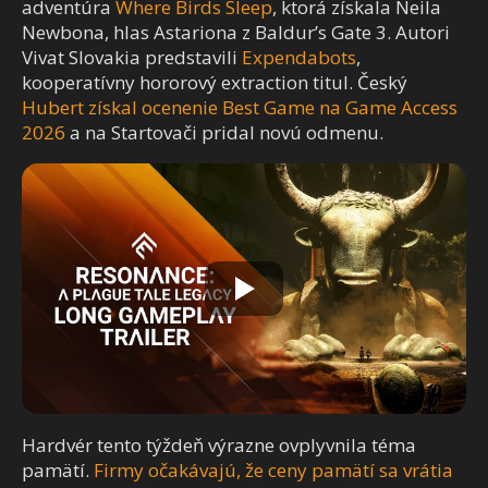
adventúra
Where Birds Sleep
, ktorá získala Neila
Newbona, hlas Astariona z Baldur’s Gate 3. Autori
Vivat Slovakia predstavili
Expendabots
,
kooperatívny hororový extraction titul. Český
Hubert získal ocenenie Best Game na Game Access
2026
a na Startovači pridal novú odmenu.
Hardvér tento týždeň výrazne ovplyvnila téma
pamätí.
Firmy očakávajú, že ceny pamätí sa vrátia