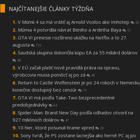
NAJČÍTANEJŠIE ČLÁNKY TÝŽDŇA
V Múmii 4 sa má vrátiť aj Arnold Vosloo ako Imhotep
30
Múmia 4 potvrdila návrat Beniho a Ardetha Baya
31
GTA VI prinesie rozšírenú ukážku na Netflix a to 27.
augusta
119
Saudská skupina dokončila kúpu EA za 55 miliárd dolárov
48
V EÚ začali platiť nové pravidlá práva na opravu,
výrobcovia musia pomôcť aj po zá
49
Return to Castle Wolfenstein je po 24 rokoch v Nemecku
konečne dostupný bez cenzúr
13
GTA VI má podľa Take-Two bezprecedentné
predobjednávky
64
Spider-Man: Brand New Day podľa odhadov otvoril na
927 miliónoch dolárov
47
10 hier, ktoré posunuli hranie vpred
28
Sony tvrdí, že PS zostane lacnejšia ako herné PC aj po