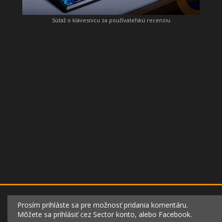
Súťaž o klávesnicu za používateľskú recenziu
Prosím prihláste sa pre možnosť pridania komentáru.
Môžete sa prihlásiť cez Sector konto, alebo Facebook.